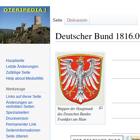
Seite
Diskussion
Deutscher Bund 1816.0
Zur
Zur
Navigation
Suche
Hauptseite
springen
springen
Letzte Änderungen
Zufällige Seite
Help about MediaWiki
Werkzeuge
Links auf diese Seite
Änderungen an
verlinkten Seiten
Wappen der Hauptstadt
Spezialseiten
des Deutschen Bundes
Druckversion
Frankfurt am Main
Permanenter Link
Seiten­informationen
Seite zitieren