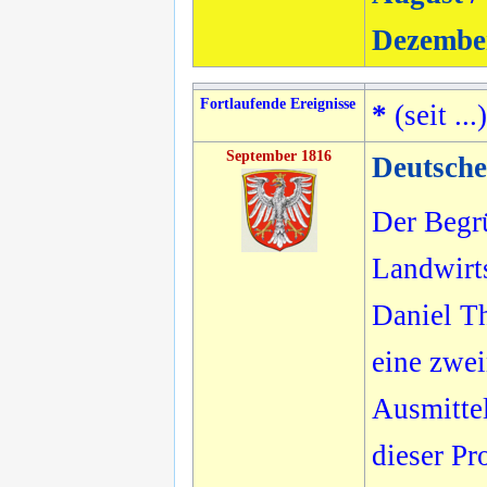
Dezembe
Fortlaufende Ereignisse
*
(seit ...)
September 1816
Deutsch
Der Begrü
Landwirts
Daniel Th
eine zwei
Ausmittel
dieser P