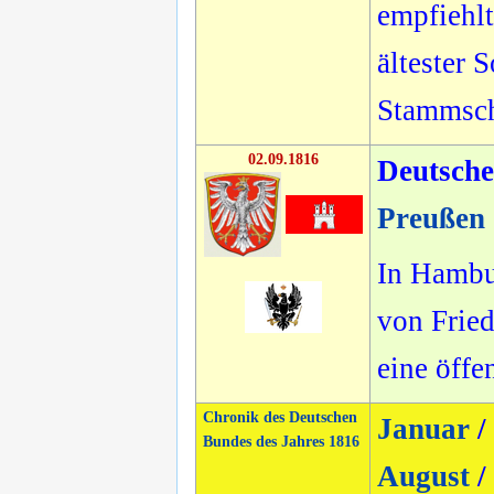
empfiehlt
ältester 
Stammsch
02.09.1816
Deutsch
Preußen
In Hambu
von Fried
eine öffe
Chronik des Deutschen
Januar
/
Bundes des Jahres 1816
August
/