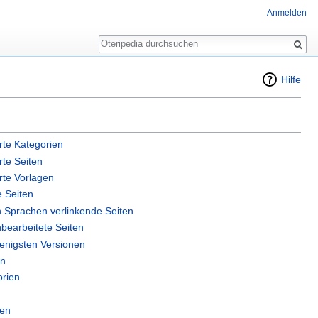
Anmelden
Suche
Hilfe
erte Kategorien
rte Seiten
erte Vorlagen
e Seiten
n Sprachen verlinkende Seiten
bearbeitete Seiten
wenigsten Versionen
en
orien
gen