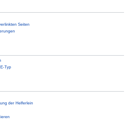
erlinkten Seiten
erungen
n
E-Typ
zung der Helferlein
ieren