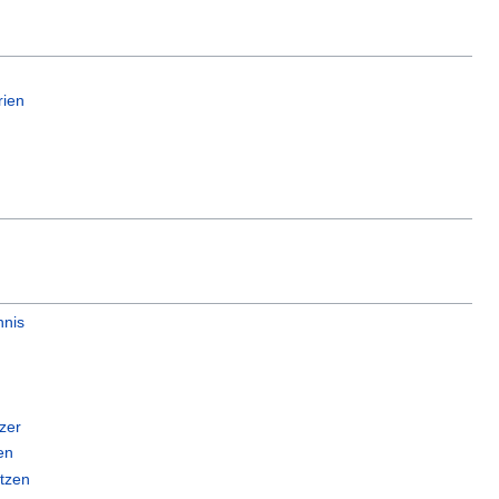
rien
hnis
zer
en
tzen