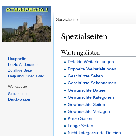
Spezialseite
Spezialseiten
Wartungslisten
Zur
Zur
Navigation
Suche
Hauptseite
Defekte Weiterleitungen
springen
springen
Letzte Änderungen
Doppelte Weiterleitungen
Zufällige Seite
Geschützte Seiten
Help about MediaWiki
Geschützte Seitennamen
Werkzeuge
Gewünschte Dateien
Spezialseiten
Gewünschte Kategorien
Druckversion
Gewünschte Seiten
Gewünschte Vorlagen
Kurze Seiten
Lange Seiten
Nicht kategorisierte Dateien