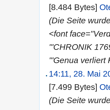
[8.484 Bytes]
‎
Ot
(Die Seite wur
<font face="Ve
'''CHRONIK 1769
'''Genua verlier
14:11, 28. Mai 
[7.499 Bytes]
‎
Ot
(Die Seite wur