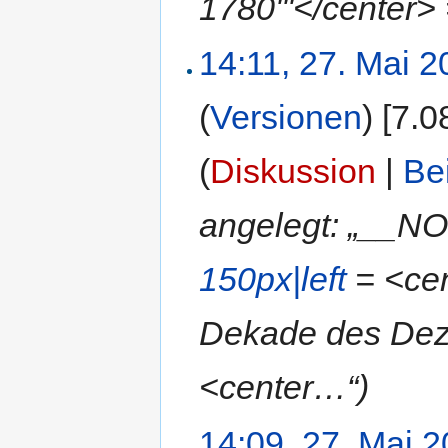
1780'''</center>
14:11, 27. Mai 
(
Versionen
)
‎
[7.0
(
Diskussion
|
Be
angelegt: „__N
150px|left
= <cent
Dekade des Deze
<center…“)
14:09, 27. Mai 