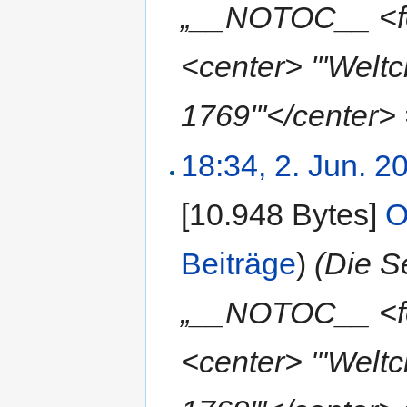
„__NOTOC__ <fo
<center> '''Welt
1769'''</center> 
18:34, 2. Jun. 2
[10.948 Bytes]
‎
O
Beiträge
)
(Die S
„__NOTOC__ <fo
<center> '''Wel