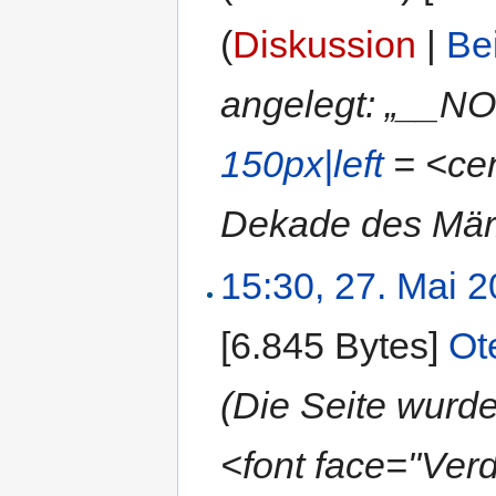
(
Diskussion
|
Be
angelegt: „__N
150px|left
= <cen
Dekade des März
15:30, 27. Mai 
[6.845 Bytes]
‎
Ot
(Die Seite wur
<font face="Ve