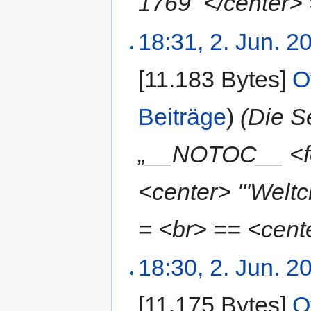
1769'''</center> 
18:31, 2. Jun. 2
[11.183 Bytes]
‎
O
Beiträge
)
(Die S
„__NOTOC__ <fo
<center> '''Welt
= <br> == <center
18:30, 2. Jun. 2
[11.175 Bytes]
‎
O