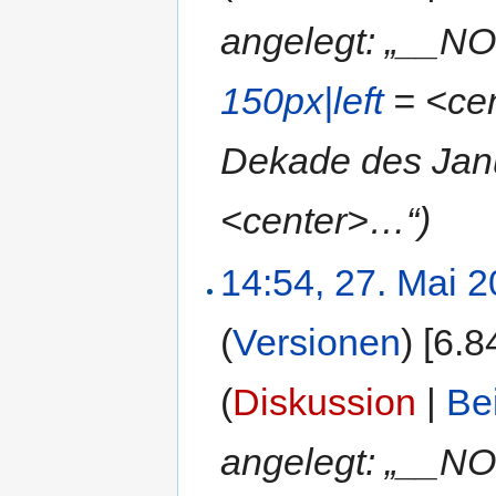
angelegt: „__N
150px|left
= <cent
Dekade des Janu
<center>…“)
14:54, 27. Mai 
(
Versionen
)
‎
[6.8
(
Diskussion
|
Be
angelegt: „__N