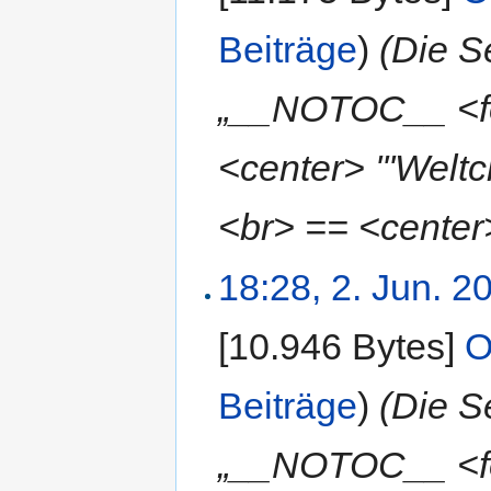
Beiträge
)
(Die S
„__NOTOC__ <fo
<center> '''Weltc
<br> == <center> 
18:28, 2. Jun. 2
[10.946 Bytes]
‎
O
Beiträge
)
(Die S
„__NOTOC__ <fo