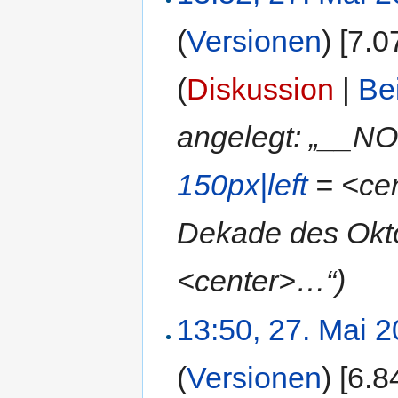
(
Versionen
)
‎
[7.0
(
Diskussion
|
Be
angelegt: „__N
150px|left
= <cent
Dekade des Okto
<center>…“)
13:50, 27. Mai 
(
Versionen
)
‎
[6.8