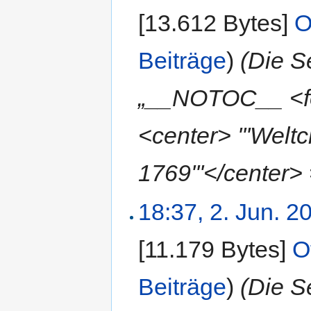
[13.612 Bytes]
‎
O
Beiträge
)
(Die S
„__NOTOC__ <fo
<center> '''Wel
1769'''</center> 
18:37, 2. Jun. 2
[11.179 Bytes]
‎
O
Beiträge
)
(Die S