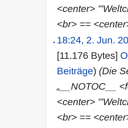
<center> '''Welt
<br> == <center> 
18:24, 2. Jun. 2
[11.176 Bytes]
‎
O
Beiträge
)
(Die S
„__NOTOC__ <fo
<center> '''Welt
<br> == <center> 