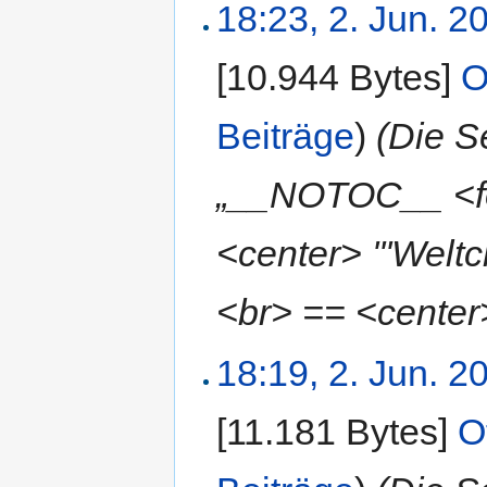
18:23, 2. Jun. 2
[10.944 Bytes]
‎
O
Beiträge
)
(Die S
„__NOTOC__ <fo
<center> '''Welt
<br> == <center> 
18:19, 2. Jun. 2
[11.181 Bytes]
‎
O