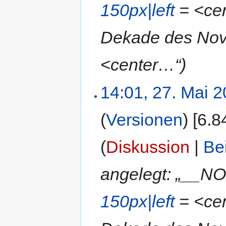
150px|left
= <cent
Dekade des Nove
<center…“)
14:01, 27. Mai 
(
Versionen
)
‎
[6.8
(
Diskussion
|
Be
angelegt: „__N
150px|left
= <cen