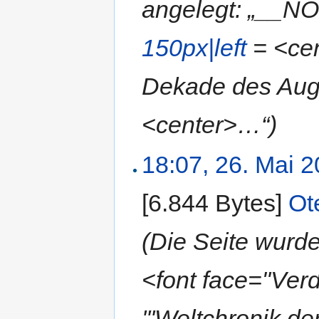
angelegt: „__N
150px|left
= <cen
Dekade des Augu
<center>…“)
18:07, 26. Mai 
[6.844 Bytes]
‎
Ot
(Die Seite wur
<font face="Ve
'''Weltchronik d