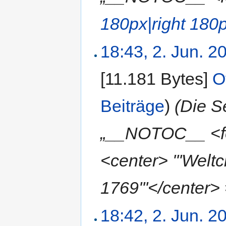
180px|right
180p
18:43, 2. Jun. 2
[11.181 Bytes]
‎
O
Beiträge
)
(Die S
„__NOTOC__ <fo
<center> '''Wel
1769'''</center> 
18:42, 2. Jun. 2