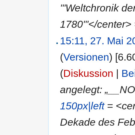
'''Weltchronik d
1780'''</center>
15:11, 27. Mai 
(
Versionen
)
‎
[6.6
(
Diskussion
|
Be
angelegt: „__N
150px|left
= <cent
Dekade des Febr