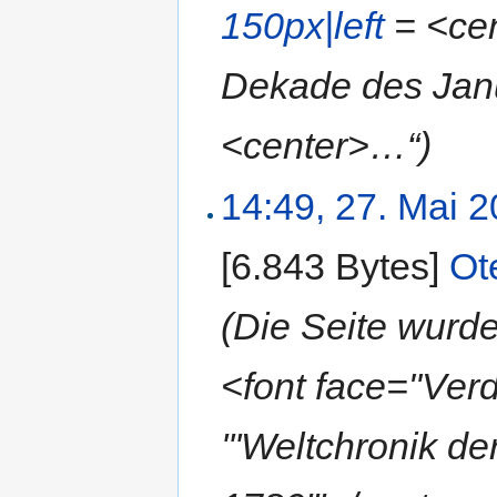
150px|left
= <cen
Dekade des Janu
<center>…“)
14:49, 27. Mai 
[6.843 Bytes]
‎
Ot
(Die Seite wur
<font face="Ve
'''Weltchronik d