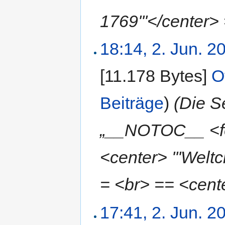
1769'''</center> 
18:14, 2. Jun. 2
[11.178 Bytes]
‎
O
Beiträge
)
(Die S
„__NOTOC__ <fo
<center> '''Welt
= <br> == <center
17:41, 2. Jun. 2