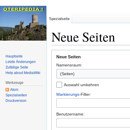
Spezialseite
Neue Seiten
Zur
Zur
Hauptseite
Neue Seiten
Navigation
Suche
Letzte Änderungen
Namensraum:
springen
springen
Zufällige Seite
Help about MediaWiki
(Seiten)
Werkzeuge
Auswahl umkehren
Atom
Markierungs
-Filter:
Spezialseiten
Druckversion
Benutzername: