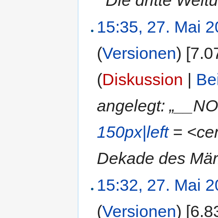
15:35, 27. Mai 
(
Versionen
)
‎
[7.0
(
Diskussion
|
Be
angelegt: „__N
150px|left
= <cent
Dekade des März
15:32, 27. Mai 
(
Versionen
)
‎
[6.8