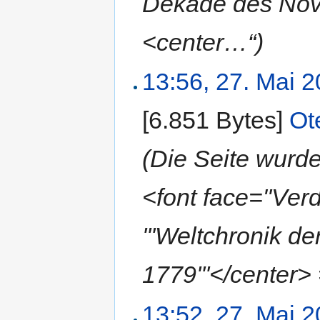
Dekade des Nove
<center…“)
13:56, 27. Mai 
[6.851 Bytes]
‎
Ot
(Die Seite wur
<font face="Ve
'''Weltchronik 
1779'''</center>
13:52, 27. Mai 