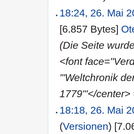
18:24, 26. Mai 
[6.857 Bytes]
‎
Ot
(Die Seite wur
<font face="Ve
'''Weltchronik 
1779'''</center>
18:18, 26. Mai 
(
Versionen
)
‎
[7.0