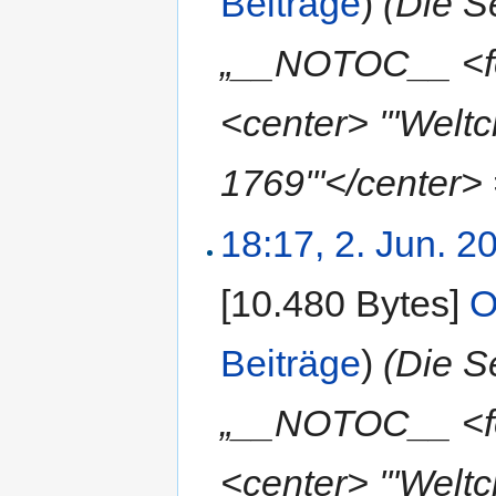
Beiträge
)
(Die S
„__NOTOC__ <fo
<center> '''Welt
1769'''</center> 
18:17, 2. Jun. 2
[10.480 Bytes]
‎
O
Beiträge
)
(Die S
„__NOTOC__ <fo
<center> '''Welt