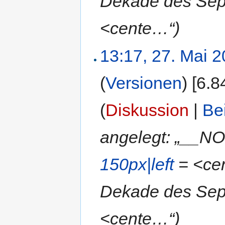
Dekade des Sept
<cente…“)
13:17, 27. Mai 
(
Versionen
)
‎
[6.8
(
Diskussion
|
Be
angelegt: „__N
150px|left
= <cen
Dekade des Sept
<cente…“)