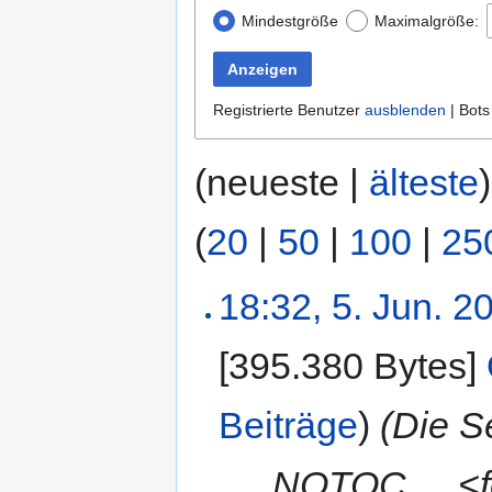
Mindestgröße
Maximalgröße:
Anzeigen
Registrierte Benutzer
ausblenden
| Bot
(neueste |
älteste
(
20
|
50
|
100
|
25
18:32, 5. Jun. 2
[395.380 Bytes]
‎
Beiträge
)
(Die S
„__NOTOC__ <fo