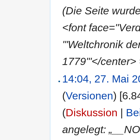
(Die Seite wur
<font face="Ve
'''Weltchronik 
1779'''</center>
14:04, 27. Mai 
(
Versionen
)
‎
[6.8
(
Diskussion
|
Be
angelegt: „__N