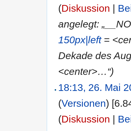
(
Diskussion
|
Be
angelegt: „__N
150px|left
= <cent
Dekade des Augu
<center>…“)
18:13, 26. Mai 
(
Versionen
)
‎
[6.8
(
Diskussion
|
Be