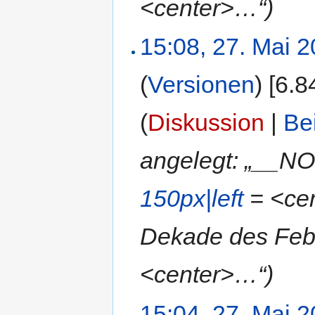
<center>…“)
15:08, 27. Mai 
(
Versionen
)
‎
[6.8
(
Diskussion
|
Be
angelegt: „__N
150px|left
= <cen
Dekade des Febr
<center>…“)
15:04, 27. Mai 