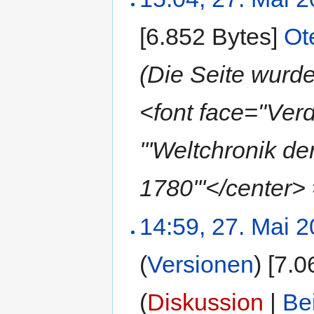
[6.852 Bytes]
‎
Ot
(Die Seite wur
<font face="Ve
'''Weltchronik d
1780'''</center>
14:59, 27. Mai 
(
Versionen
)
‎
[7.0
(
Diskussion
|
Be