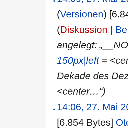
(
Versionen
)
‎
[6.8
(
Diskussion
|
Be
angelegt: „__N
150px|left
= <cen
Dekade des Deze
<center…“)
14:06, 27. Mai 
[6.854 Bytes]
‎
Ot