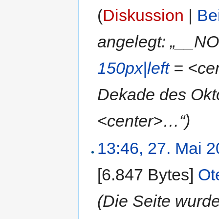
(
Diskussion
|
Be
angelegt: „__N
150px|left
= <cen
Dekade des Okto
<center>…“)
13:46, 27. Mai 
[6.847 Bytes]
‎
Ot
(Die Seite wur