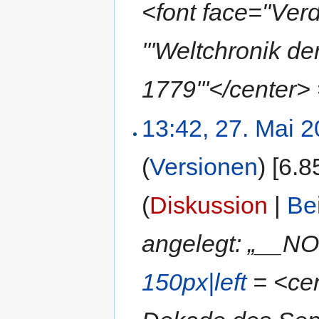
<font face="Ve
'''Weltchronik d
1779'''</center>
13:42, 27. Mai 
(
Versionen
)
‎
[6.8
(
Diskussion
|
Be
angelegt: „__N
150px|left
= <cent