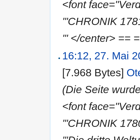
<font face="Ve
'''CHRONIK 1781'
''' </center> ==
16:12, 27. Mai 
[7.968 Bytes]
‎
Ot
(Die Seite wur
<font face="Ve
'''CHRONIK 1780
'''Die dritte We