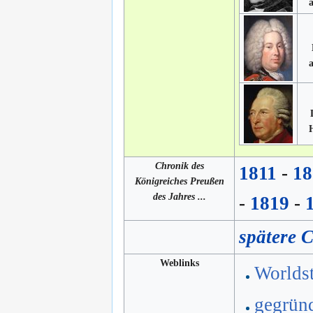
a
a
Chronik des
1811
-
18
Königreiches Preußen
des Jahres ...
-
1819
-
spätere 
Weblinks
Worlds
gegrün