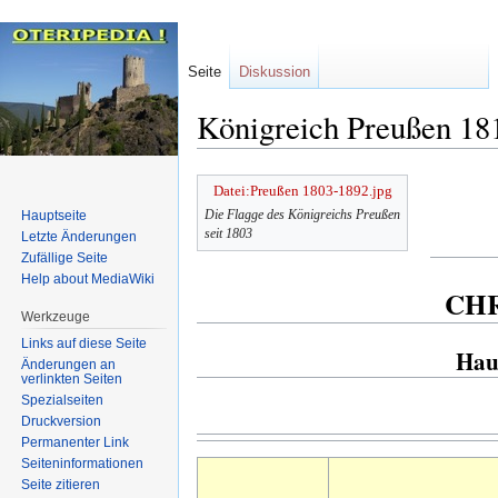
Seite
Diskussion
Königreich Preußen 18
Zur
Zur
Datei:Preußen 1803-1892.jpg
Navigation
Suche
Die Flagge des Königreichs Preußen
Hauptseite
springen
springen
seit 1803
Letzte Änderungen
Zufällige Seite
Help about MediaWiki
CHR
Werkzeuge
Links auf diese Seite
Hau
Änderungen an
verlinkten Seiten
Spezialseiten
Druckversion
Permanenter Link
Seiten­informationen
Seite zitieren