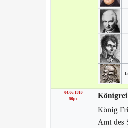
L
04.06.1810
Königrei
50px
König Fri
Amt des S