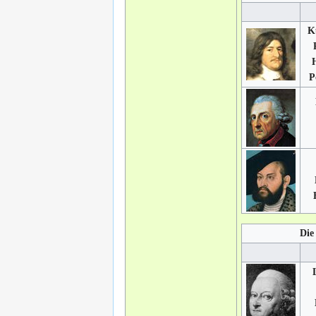
K
P
Die