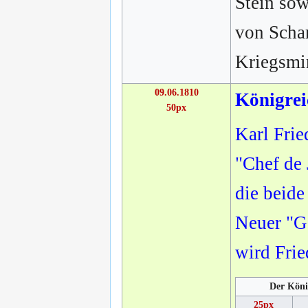
Stein sow
von Schar
Kriegsmi
09.06.1810
Königrei
50px
Karl Frie
"Chef de 
die beide
Neuer "Ge
wird Frie
Der Köni
25px