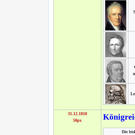
u
Le
31.12.1810
Königrei
50px
Die bis