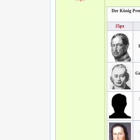
Der König Pre
25px
Gr