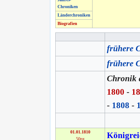
Chroniken
Länderchroniken
Biografien
frühere 
frühere 
Chronik d
1800
-
1
-
1808
-
01.01.1810
Königrei
50px