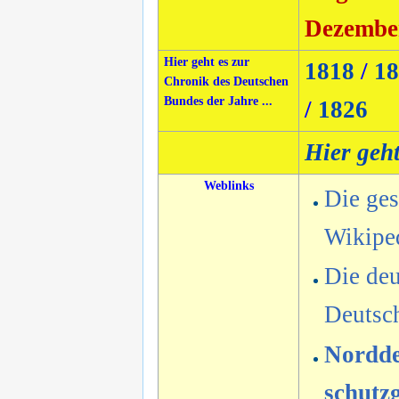
Dezembe
Hier geht es zur
1818
/
18
Chronik des Deutschen
Bundes der Jahre ...
/
1826
Hier geh
Weblinks
Die ges
Wikipe
Die deu
Deutsc
Nordde
schutzg