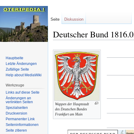
Seite
Diskussion
Deutscher Bund 1816.0
Zur
Zur
Navigation
Suche
Hauptseite
springen
springen
Letzte Änderungen
Zufällige Seite
Help about MediaWiki
Werkzeuge
Links auf diese Seite
Änderungen an
verlinkten Seiten
Wappen der Hauptstadt
Spezialseiten
des Deutschen Bundes
Druckversion
Frankfurt am Main
Permanenter Link
Seiten­informationen
Seite zitieren