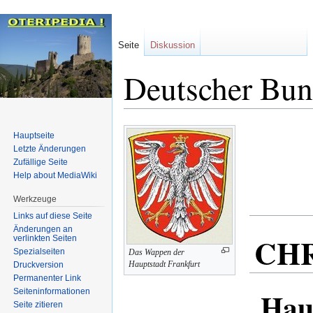
Seite
Diskussion
Deutscher Bu
Zur
Zur
Hauptseite
Navigation
Suche
Letzte Änderungen
springen
springen
Zufällige Seite
Help about MediaWiki
Werkzeuge
Links auf diese Seite
Änderungen an
CHR
verlinkten Seiten
Spezialseiten
Das Wappen der
Hauptstadt Frankfurt
Druckversion
Permanenter Link
Hau
Seiten­informationen
Seite zitieren