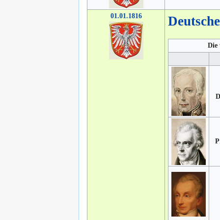
01.01.1816
Deutsch
Die 
D
P