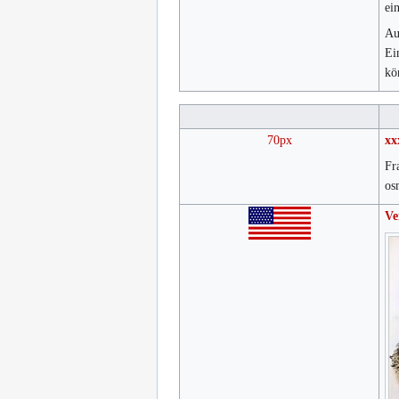
ei
Au
Ei
kö
70px
xx
Fr
os
Ve