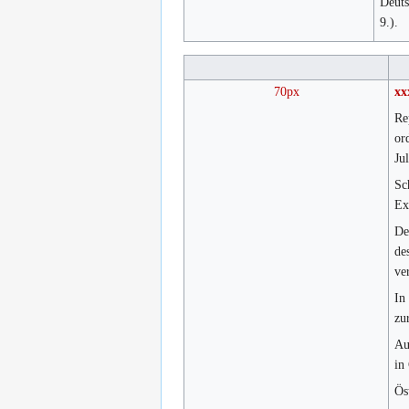
Deuts
9.).
70px
xx
Re
or
Ju
Sc
Ex
De
de
ve
In
zu
Au
in
Ös