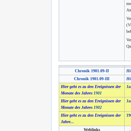
me
An
Ve
(V
be
Ve
Qu
Chronik 1901.09-II
Hi
Chronik 1901.09-III
Hi
Hier geht es zu den Ereignissen der
Ja
Monate des Jahres
1901
Hier geht es zu den Ereignissen der
Ja
Monate des Jahres
1902
Hier geht es zu den Ereignissen der
19
Jahre...
Weblinks