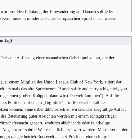
twurf zur Beschränkung der Einwanderung an. Danach soll jeder
 Kenntnisse in mindestens einer europäischen Sprache nachweisen
ontag)
Paris die Auflösung einer osmanischen Geheimpolizei an, die der
gue, einem Mitglied des Union League Club of New York, zitiert der
t erstmals das alte Sprichwort: "Speak softly and carry a big stick, you
d trage einen großen Knüppel, dann wirst Du weit kommen"). Auf die
 dass Politiker mit einem „Big Stick“ – in Roosevelts Fall der
etzen können, ohne dabei diktatorisch zu wirken: Der sorgfältige Aufbau
 die Beteuerung guter Absichten werden mit einem schlagkräftigen
Wirtschaftsmacht gepaart, wodurch ablehnende oder feindselige
e Angebot auf subtile Weise deutlich erschwert werden. Mit dieser an der
lungsstrategie betrieb Roosevelt als US-Präsident eine erfolgreiche