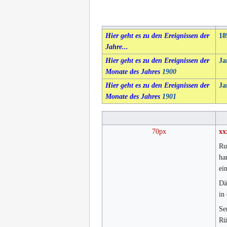
Hier geht es zu den Ereignissen der
18
Jahre...
Hier geht es zu den Ereignissen der
Ja
Monate des Jahres
1900
Hier geht es zu den Ereignissen der
Ja
Monate des Jahres
1901
70px
xx
Ru
ha
ei
Dä
in
Se
Rü