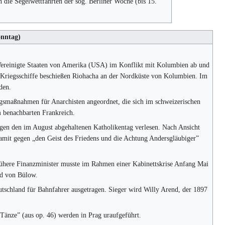
die Segelwettfahrten der sog. Berliner Woche (bis 15.
nntag)
 Vereinigte Staaten von Amerika (USA) im Konflikt mit Kolumbien ab und
he Kriegsschiffe beschießen Riohacha an der Nordküste von Kolumbien. Im
den.
smaßnahmen für Anarchisten angeordnet, die sich im schweizerischen
m benachbarten Frankreich.
gen den im August abgehaltenen Katholikentag verlesen. Nach Ansicht
damit gegen „den Geist des Friedens und die Achtung Andersgläubiger”
frühere Finanzminister musste im Rahmen einer Kabinettskrise Anfang Mai
rd von Bülow.
schland für Bahnfahrer ausgetragen. Sieger wird Willy Arend, der 1897
Tänze” (aus op. 46) werden in Prag uraufgeführt.