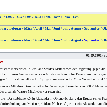
...
91
/
1892
/
1893
/
1894
/
1895
/
1896
/
1897
/
1898
/
1899
nuar
/
Februar
/
März
/
April
/
Mai
/
Juni
/
Juli
/
August
/
September
/
Ok
nuar
/
Februar
/
März
/
April
/
Mai
/
Juni
/
Juli
/
August
/
September
/
Ok
01.09.1901
(So
xx
ssisches Kaiserreich In Russland werden Maßnahmen der Regierung gegen die Mi
rt betroffenen Gouvernements ein Mindestverbrauch für Bauernfamilien festgele
ngreift. Im Rahmen dieses Hilfsprogramms werden bis Mitte November rund 1
nemark Mit einer Demonstration in Kopenhagen bekunden rund 8000 Menschen a
 der erstmals Venstre-Mitglieder vertreten sind.
rbien Der serbische König Alexander I. Obrenovic plant, den Bruder seiner Fr
cktrittsdrohung von Ministerpräsident Michael Vujic hin tritt Alexander von di