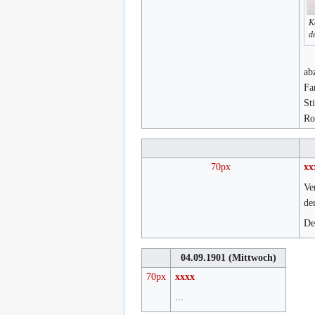
Ka
d
ab
Fa
St
Ro
70px
xx
Ve
de
De
04.09.1901
(Mittwoch)
70px
xxxx
...