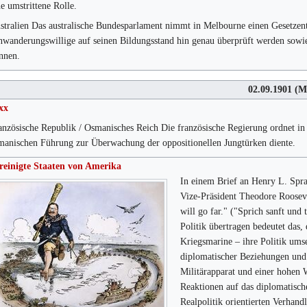
ne umstrittene Rolle.
stralien Das australische Bundesparlament nimmt in Melbourne einen Gesetzen
nwanderungswillige auf seinen Bildungsstand hin genau überprüft werden sowie
nnen.
02.09.1901
(M
xx
anzösische Republik / Osmanisches Reich Die französische Regierung ordnet in 
manischen Führung zur Überwachung der oppositionellen Jungtürken diente.
reinigte Staaten von Amerika
In einem Brief an Henry L. Spra
Vize-Präsident Theodore Roosevel
will go far." ("Sprich sanft un
Politik übertragen bedeutet das,
Kriegsmarine – ihre Politik ums
diplomatischer Beziehungen und
Militärapparat und einer hohen 
Reaktionen auf das diplomatisch
Realpolitik orientierten Verhand