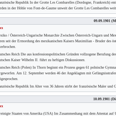
anzösische Republik In der Grotte Les Combarelles (Dordogne, Frankreich) en
rden in der Höhle von Font-de-Gaume unweit der Grotte Les Combarelles weitere
09.09.1901
(M
xx
xiko / Österreich-Ungarische Monarchie Zwischen Österreich-Ungarn und Me
ren seit der Ermordung des mexikanischen Kaisers Maximilian - Bruder des öst
terbrochen.
utsches Reich Die aus konfessionspolitischen Gründen vollzogene Berufung des
utschen Kaiser Wilhelm II. führt zu heftigen Diskussionen.
utsches Reich (Polen) In Thorn beginnt ein Prozess gegen 61 polnische Gymna
rgeworfen. Am 12. September werden 46 der Angeklagten mit Gefängnisstrafen 
eigesprochen.
anzösische Republik Im Alter von 36 Jahren stirbt der französische Maler und 
10.09.1901
(Di
xx
reinigte Staaten von Amerika (USA) Im Zusammenhang mit dem Attentat auf 