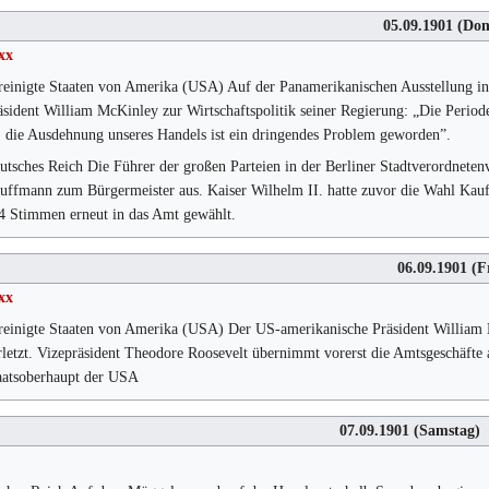
05.09.1901
(Don
xx
reinigte Staaten von Amerika (USA) Auf der Panamerikanischen Ausstellung i
äsident William McKinley zur Wirtschaftspolitik seiner Regierung: „Die Periode
; die Ausdehnung unseres Handels ist ein dringendes Problem geworden”.
utsches Reich Die Führer der großen Parteien in der Berliner Stadtverordnete
uffmann zum Bürgermeister aus. Kaiser Wilhelm II. hatte zuvor die Wahl Kau
4 Stimmen erneut in das Amt gewählt.
06.09.1901
(Fr
xx
reinigte Staaten von Amerika (USA) Der US-amerikanische Präsident William M
rletzt. Vizepräsident Theodore Roosevelt übernimmt vorerst die Amtsgeschäfte al
aatsoberhaupt der USA
07.09.1901
(Samstag)