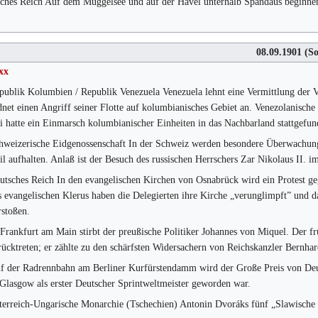
ches Reich Auf dem Müggelsee und auf der Havel unterhalb Spandaus beginnen 
08.09.1901
(So
xx
publik Kolumbien / Republik Venezuela Venezuela lehnt eine Vermittlung der
dnet einen Angriff seiner Flotte auf kolumbianisches Gebiet an. Venezolanisc
li hatte ein Einmarsch kolumbianischer Einheiten in das Nachbarland stattgefun
hweizerische Eidgenossenschaft In der Schweiz werden besondere Überwachung
il aufhalten. Anlaß ist der Besuch des russischen Herrschers Zar Nikolaus II. i
utsches Reich In den evangelischen Kirchen von Osnabrück wird ein Protest ge
s evangelischen Klerus haben die Delegierten ihre Kirche „verunglimpft” und 
rstoßen.
 Frankfurt am Main stirbt der preußische Politiker Johannes von Miquel. Der 
rücktreten; er zählte zu den schärfsten Widersachern von Reichskanzler Bernha
f der Radrennbahn am Berliner Kurfürstendamm wird der Große Preis von Deut
 Glasgow als erster Deutscher Sprintweltmeister geworden war.
terreich-Ungarische Monarchie (Tschechien) Antonin Dvoráks fünf „Slawische 