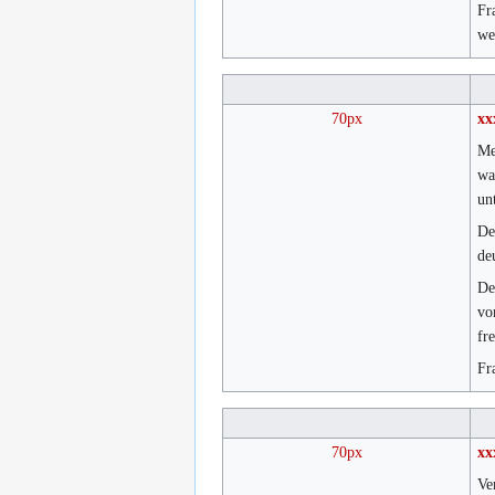
Fr
we
70px
xx
Me
wa
un
De
de
De
vo
fr
Fr
70px
xx
Ve