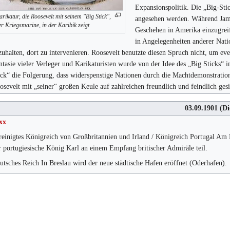
Expansionspolitik. Die „Big-Sti
rikatur, die Roosevelt mit seinem "Big Stick",
angesehen werden. Während Jame
er Kriegsmarine, in der Karibik zeigt
Geschehen in Amerika einzugreife
in Angelegenheiten anderer Nat
zuhalten, dort zu intervenieren. Roosevelt benutzte diesen Spruch nicht, um ev
ntasie vieler Verleger und Karikaturisten wurde von der Idee des „Big Sticks“ 
ick“ die Folgerung, dass widerspenstige Nationen durch die Machtdemonstrati
osevelt mit „seiner“ großen Keule auf zahlreichen freundlich und feindlich ges
03.09.1901
(Di
xx
reinigtes Königreich von Großbritannien und Irland / Königreich Portugal Am
r portugiesische König Karl an einem Empfang britischer Admiräle teil.
utsches Reich In Breslau wird der neue städtische Hafen eröffnet (Oderhafen).