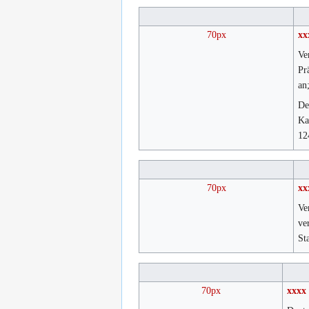
70px
xx
Ve
Pr
an
De
Ka
12
70px
xx
Ve
ve
St
70px
xxxx