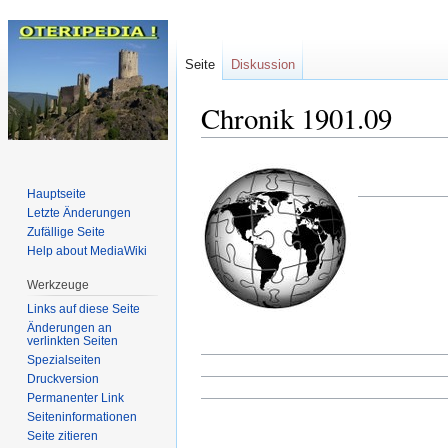
Seite
Diskussion
Chronik 1901.09
Zur
Zur
Hauptseite
Navigation
Suche
Letzte Änderungen
springen
springen
Zufällige Seite
Help about MediaWiki
Werkzeuge
Links auf diese Seite
Änderungen an
verlinkten Seiten
Spezialseiten
Druckversion
Permanenter Link
Seiten­informationen
Seite zitieren