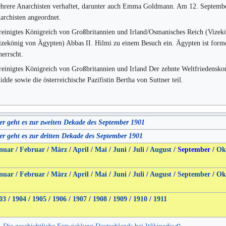
hrere Anarchisten verhaftet, darunter auch Emma Goldmann. Am 12. Septembe
archisten angeordnet.
reinigtes Königreich von Großbritannien und Irland/Osmanisches Reich (Vizekön
izekönig von Ägypten) Abbas II. Hilmi zu einem Besuch ein. Ägypten ist forme
herrscht.
reinigtes Königreich von Großbritannien und Irland Der zehnte Weltfriedensko
idde sowie die österreichische Pazifistin Bertha von Suttner teil.
er geht es zur zweiten Dekade des September 1901
er geht es zur dritten Dekade des September 1901
nuar
/
Februar
/
März
/
April
/
Mai
/
Juni
/
Juli
/
August
/
September
/
Ok
nuar
/
Februar
/
März
/
April
/
Mai
/
Juni
/
Juli
/
August
/
September
/
Ok
03
/
1904
/
1905
/
1906
/
1907
/
1908
/
1909
/
1910
/
1911