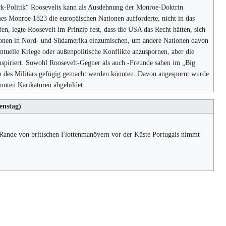
ck-Politik“ Roosevelts kann als Ausdehnung der Monroe-Doktrin
s Monroe 1823 die europäischen Nationen aufforderte, nicht in das
n, legte Roosevelt im Prinzip fest, dass die USA das Recht hätten, sich
ionen in Nord- und Südamerika einzumischen, um andere Nationen davon
entuelle Kriege oder außenpolitische Konflikte anzuspornen, aber die
inspiriert. Sowohl Roosevelt-Gegner als auch -Freunde sahen im „Big
on des Militärs gefügig gemacht werden könnten. Davon angespornt wurde
innten Karikaturen abgebildet.
enstag)
 Rande von britischen Flottenmanövern vor der Küste Portugals nimmt