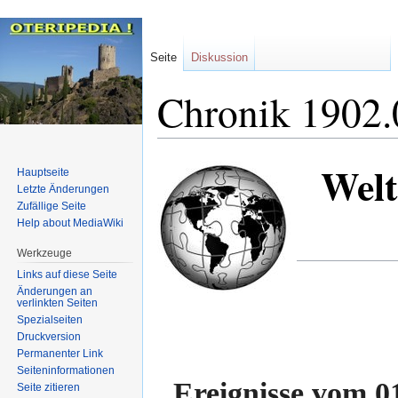
Seite
Diskussion
Chronik 1902.
Welt
Zur
Zur
Hauptseite
Navigation
Suche
Letzte Änderungen
Zufällige Seite
springen
springen
Help about MediaWiki
Werkzeuge
Links auf diese Seite
Änderungen an
verlinkten Seiten
Spezialseiten
Druckversion
Permanenter Link
Seiten­informationen
Ereignisse vom 0
Seite zitieren