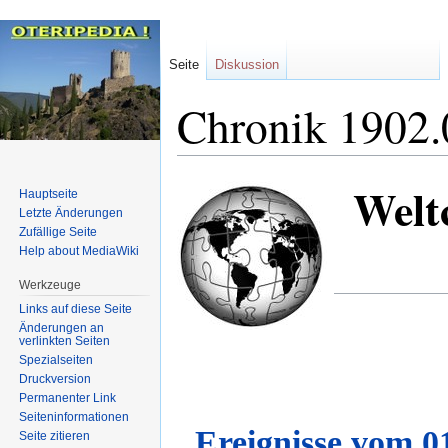
Seite
Diskussion
Chronik 1902.
Welt
Zur
Zur
Hauptseite
Navigation
Suche
Letzte Änderungen
Zufällige Seite
springen
springen
Help about MediaWiki
Werkzeuge
Links auf diese Seite
Änderungen an
verlinkten Seiten
Spezialseiten
Druckversion
Permanenter Link
Seiten­informationen
Ereignisse vom 0
Seite zitieren