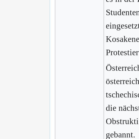
Studente
eingesetz
Kosakenei
Protestie
Österrei
österreic
tschechis
die nächs
Obstrukti
gebannt.