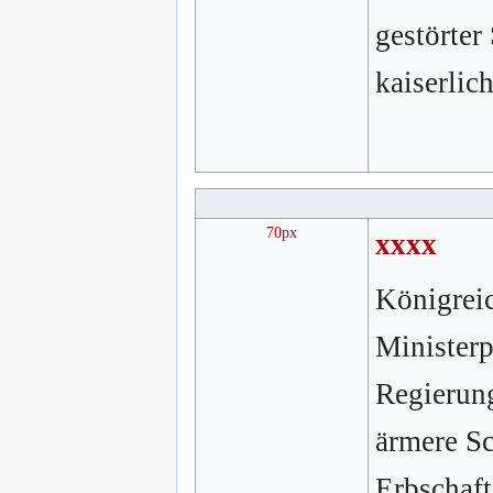
gestörter
kaiserlic
70px
xxxx
Königreic
Ministerp
Regierung
ärmere Sc
Erbschaft