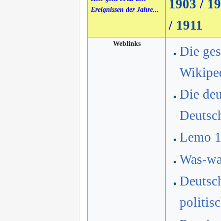
1903
/
19
Ereignissen der Jahre...
/
1911
Weblinks
Die ges
Wikipe
Die deu
Deutsc
Lemo 
Was-war
Deutsch
politis