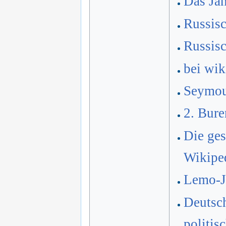
Das Jah
Russis
Russis
bei wik
Seymou
2. Bure
Die ges
Wikipe
Lemo-Ja
Deutsch
politis