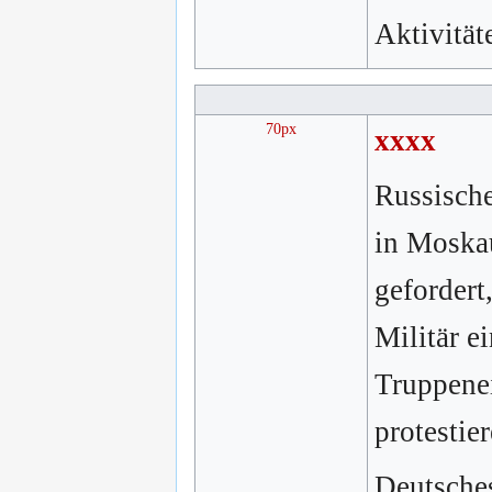
Aktivität
70px
xxxx
Russisch
in Moska
geforder
Militär e
Truppenei
protestie
Deutsches