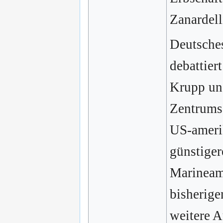
Zanardell
Deutsches
debattier
Krupp un
Zentrums
US-ameri
günstiger
Marineamt
bisherige
weitere A