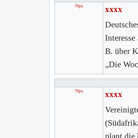
70px
xxxx
Deutsches
Interesse
B. über K
„Die Woch
70px
xxxx
Vereinigt
(Südafrik
plant die