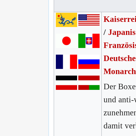
Kaiserre
/
Japanis
Französi
Deutsche
Monarch
Der Boxer
und anti-
zunehmen
damit ve