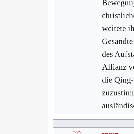
Bewegung,
christlic
weitete i
Gesandte
des Aufst
Allianz v
die Qing
zuzustim
ausländis
70px