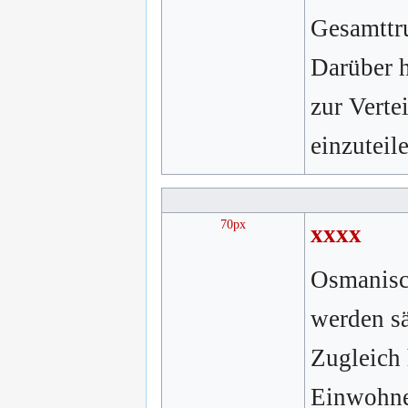
Gesamttru
Darüber h
zur Verte
einzuteil
70px
xxxx
Osmanisc
werden sä
Zugleich 
Einwohne