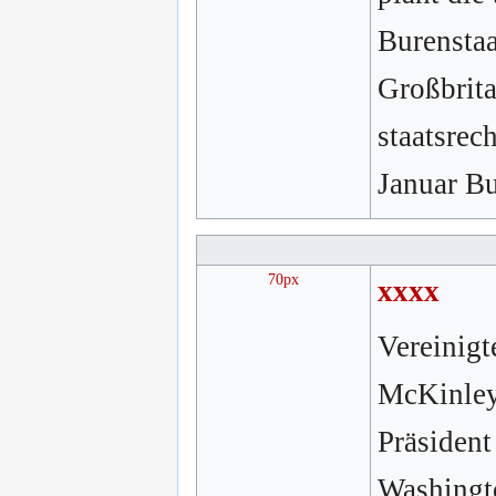
Burenstaa
Großbrita
staatsrec
Januar Bu
70px
xxxx
Vereinig
McKinley
Präsident
Washingto