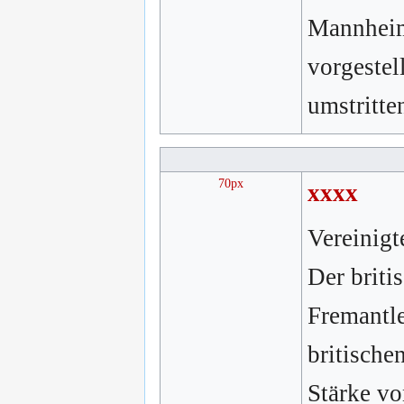
Mannheim 
vorgestel
umstritte
70px
xxxx
Vereinigt
Der briti
Fremantle
britische
Stärke vo