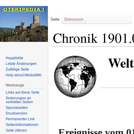
Seite
Diskussion
Chronik 1901.
Welt
Zur
Zur
Hauptseite
Navigation
Suche
Letzte Änderungen
Zufällige Seite
springen
springen
Help about MediaWiki
Werkzeuge
Links auf diese Seite
Änderungen an
verlinkten Seiten
Spezialseiten
Druckversion
Permanenter Link
Seiten­informationen
Ereignisse vom 0
Seite zitieren