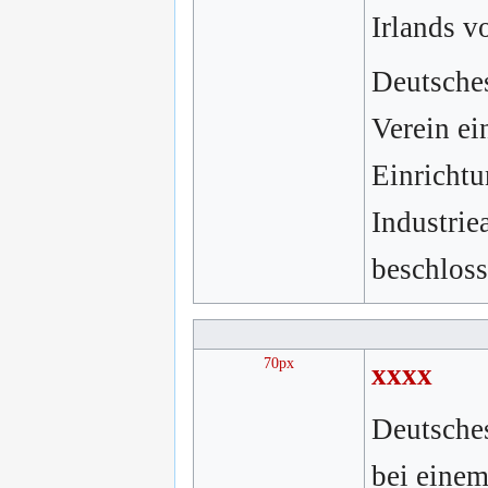
Irlands v
Deutsches
Verein e
Einrichtu
Industrie
beschloss
70px
xxxx
Deutsches
bei einem 