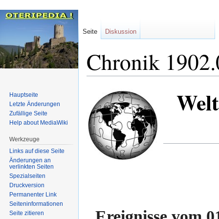
Seite
Diskussion
Chronik 1902.
Welt
Zur
Zur
Hauptseite
Navigation
Suche
Letzte Änderungen
Zufällige Seite
springen
springen
Help about MediaWiki
Werkzeuge
Links auf diese Seite
Änderungen an
verlinkten Seiten
Spezialseiten
Druckversion
Permanenter Link
Seiten­informationen
Ereignisse vom 0
Seite zitieren