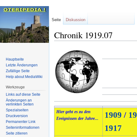
Seite
Diskussion
Chronik 1919.07
Zur
Zur
Navigation
Suche
Hauptseite
springen
springen
Letzte Änderungen
Zufällige Seite
Help about MediaWiki
Werkzeuge
Links auf diese Seite
Änderungen an
verlinkten Seiten
Spezialseiten
Hier geht es zu den
1909
/
19
Druckversion
Ereignissen der Jahre...
Permanenter Link
1917
Seiten­informationen
Seite zitieren