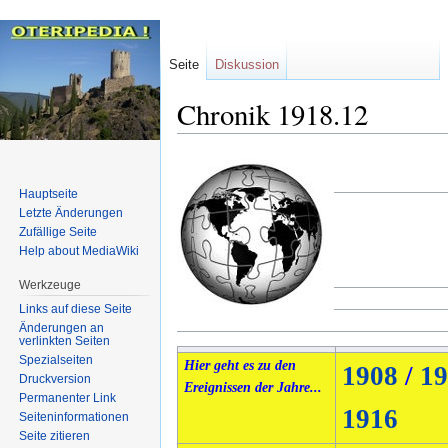
Seite
Diskussion
Chronik 1918.12
Zur
Zur
Navigation
Suche
Hauptseite
springen
springen
Letzte Änderungen
Zufällige Seite
Help about MediaWiki
Werkzeuge
Links auf diese Seite
Änderungen an
verlinkten Seiten
Spezialseiten
Hier geht es zu den
1908
/
19
Druckversion
Ereignissen der Jahre...
Permanenter Link
1916
Seiten­informationen
Seite zitieren