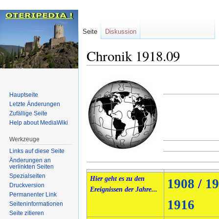
Seite
Diskussion
Chronik 1918.09
Zur
Zur
Navigation
Suche
Hauptseite
springen
springen
Letzte Änderungen
Zufällige Seite
Help about MediaWiki
Werkzeuge
Links auf diese Seite
Änderungen an
verlinkten Seiten
Spezialseiten
Hier geht es zu den
1908
/
19
Druckversion
Ereignissen der Jahre...
Permanenter Link
1916
Seiten­informationen
Seite zitieren