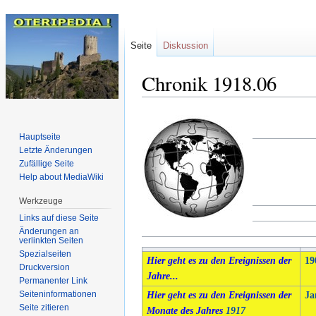
Seite
Diskussion
Chronik 1918.06
Zur
Zur
Hauptseite
Navigation
Suche
Letzte Änderungen
springen
springen
Zufällige Seite
Help about MediaWiki
Werkzeuge
Links auf diese Seite
Änderungen an
verlinkten Seiten
Spezialseiten
Hier geht es zu den Ereignissen der
19
Druckversion
Jahre...
Permanenter Link
Seiten­informationen
Hier geht es zu den Ereignissen der
Ja
Seite zitieren
Monate des Jahres
1917