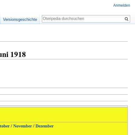
Anmelden
Suche
Versionsgeschichte
uni 1918
tober
/
November
/
Dezember