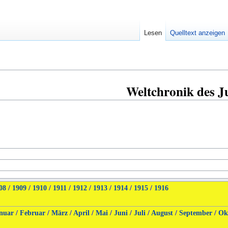
Lesen
Quelltext anzeigen
Weltchronik des J
08
/
1909
/
1910
/
1911
/
1912
/
1913
/
1914
/
1915
/
1916
nuar
/
Februar
/
März
/
April
/
Mai
/
Juni
/
Juli
/
August
/
September
/
Ok