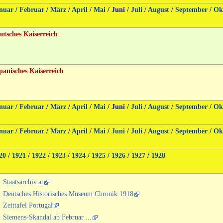
nuar
/
Februar
/
März
/
April
/
Mai
/
Juni
/
Juli
/
August
/
September
/
Ok
utsches Kaiserreich
panisches Kaiserreich
nuar
/
Februar
/
März
/
April
/
Mai
/
Juni
/
Juli
/
August
/
September
/
Ok
nuar
/
Februar
/
März
/
April
/
Mai
/
Juni
/
Juli
/
August
/
September
/
Ok
20
/
1921
/
1922
/
1923
/
1924
/
1925
/
1926
/
1927
/
1928
Staatsarchiv.at
Deutsches Historisches Museum Chronik 1918
Zeittafel Portugal
Siemens-Skandal ab Februar ...