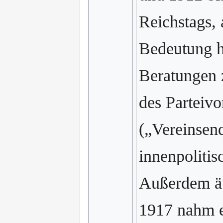
Reichstags,
Bedeutung h
Beratungen 
des Parteiv
(„Vereinsenq
innenpoliti
Außerdem äu
1917 nahm e