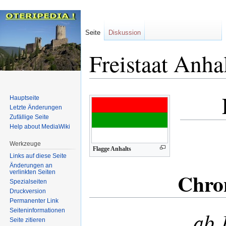
Seite
Diskussion
Freistaat Anha
Zur
Zur
Hauptseite
Navigation
Suche
Letzte Änderungen
Zufällige Seite
springen
springen
Help about MediaWiki
Werkzeuge
Flagge Anhalts
Links auf diese Seite
Änderungen an
verlinkten Seiten
Chron
Spezialseiten
Druckversion
Permanenter Link
Seiten­informationen
ab 
Seite zitieren