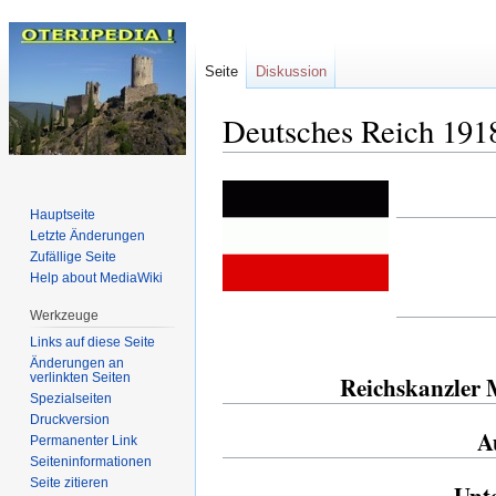
Seite
Diskussion
Deutsches Reich 191
Zur
Zur
Hauptseite
Navigation
Suche
Letzte Änderungen
springen
springen
Zufällige Seite
Help about MediaWiki
Werkzeuge
Links auf diese Seite
Änderungen an
verlinkten Seiten
Reichskanzler 
Spezialseiten
Druckversion
A
Permanenter Link
Seiten­informationen
Seite zitieren
Unte