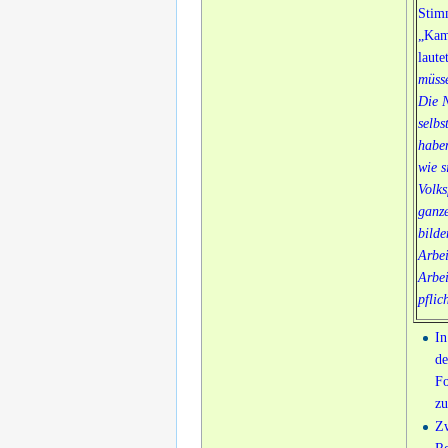
Stim
„Kamp
laute
müsse
Die N
selbs
haben
wie s
Volks
ganze
bilde
Arbei
Arbei
pflic
In
de
Fo
zu
Zw