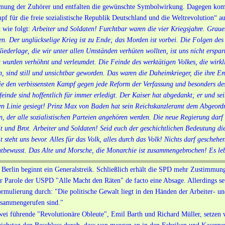
mung der Zuhörer und entfalten die gewünschte Symbolwirkung. Dagegen kommt
f für die freie sozialistische Republik Deutschland und die Weltrevolution“ 
t wie folgt:
Arbeiter und Soldaten! Furchtbar waren die vier Kriegsjahre. Graue
n. Der unglückselige Krieg ist zu Ende; das Morden ist vorbei. Die Folgen des 
iederlage, die wir unter allen Umständen verhüten wollten, ist uns nicht erspa
t wurden verhöhnt und verleumdet. Die Feinde des werktätigen Volkes, die wir
, sind still und unsichtbar geworden. Das waren die Daheimkrieger, die ihre Er
ie den verbissensten Kampf gegen jede Reform der Verfassung und besonders de
feinde sind hoffentlich für immer erledigt. Der Kaiser hat abgedankt; er und se
n Linie gesiegt! Prinz Max von Baden hat sein Reichskanzleramt dem Abgeordn
n, der alle sozialistischen Parteien angehören werden. Die neue Regierung darf 
t und Brot. Arbeiter und Soldaten! Seid euch der geschichtlichen Bedeutung di
t steht uns bevor. Alles für das Volk, alles durch das Volk! Nichts darf gescheh
htbewusst. Das Alte und Morsche, die Monarchie ist zusammengebrochen! Es leb
 Berlin beginnt ein Generalstreik. Schließlich erhält die SPD mehr Zustimmung
r Parole der USPD "Alle Macht den Räten" de facto eine Absage. Allerdings se
rmulierung durch: "Die politische Gewalt liegt in den Händen der Arbeiter- u
sammengerufen sind."
ei führende "Revolutionäre Obleute", Emil Barth und Richard Müller, setzen