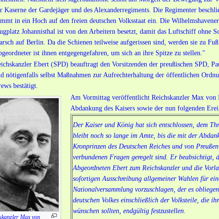
r Kaserne der Gardejäger und des Alexanderregiments. Die Regimenter beschl
immt in ein Hoch auf den freien deutschen Volksstaat ein. Die Wilhelmshavene
ugplatz Johannisthal ist von den Arbeitern besetzt, damit das Luftschiff ohne 
rsch auf Berlin. Da die Schienen teilweise aufgerissen sind, werden sie zu Fuß
geordneter ist ihnen entgegengefahren, um sich an ihre Spitze zu stellen."
ichskanzler Ebert (SPD) beauftragt den Vorsitzenden der preußischen SPD, Pa
d nötigenfalls selbst Maßnahmen zur Aufrechterhaltung der öffentlichen Ordnu
ews bestätigt.
Am Vormittag veröffentlicht Reichskanzler Max von
Abdankung des Kaisers sowie der nun folgenden Erei
Der Kaiser und König hat sich entschlossen, dem Thr
bleibt noch so lange im Amte, bis die mit der Abdan
Kronprinzen des Deutschen Reiches und von Preußen
verbundenen Fragen geregelt sind. Er beabsichtigt,
Abgeordneten Ebert zum Reichskanzler und die Vorla
sofortigen Ausschreibung allgemeiner Wahlen für ei
Nationalversammlung vorzuschlagen, der es obliegen 
deutschen Volkes einschließlich der Volksteile, die ih
wünschen sollten, endgültig festzustellen.
skanzler Max von