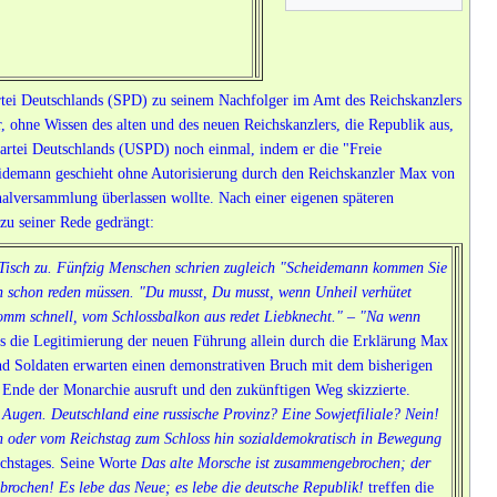
tei Deutschlands (SPD) zu seinem Nachfolger im Amt des Reichskanzlers
 ohne Wissen des alten und des neuen Reichskanzlers, die Republik aus,
artei Deutschlands (USPD) noch einmal, indem er die "Freie
heidemann geschieht ohne Autorisierung durch den Reichskanzler Max von
nalversammlung überlassen wollte. Nach einer eigenen späteren
zu seiner Rede gedrängt:
 Tisch zu. Fünfzig Menschen schrien zugleich "Scheidemann kommen Sie
ich schon reden müssen. "Du musst, Du musst, wenn Unheil verhütet
komm schnell, vom Schlossbalkon aus redet Liebknecht." – "Na wenn
ss die Legitimierung der neuen Führung allein durch die Erklärung Max
nd Soldaten erwarten einen demonstrativen Bruch mit dem bisherigen
 Ende der Monarchie ausruft und den zukünftigen Weg skizzierte.
r Augen. Deutschland eine russische Provinz? Eine Sowjetfiliale? Nein!
ch oder vom Reichstag zum Schloss hin sozialdemokratisch in Bewegung
ichstages. Seine Worte
Das alte Morsche ist zusammengebrochen; der
rochen! Es lebe das Neue; es lebe die deutsche Republik!
treffen die