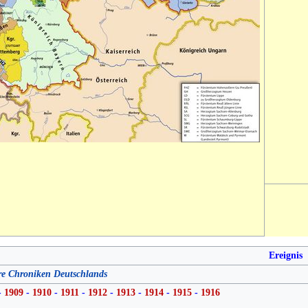
Ereignis
re Chroniken Deutschlands
-
1909
-
1910
-
1911
-
1912
-
1913
-
1914
-
1915
-
1916