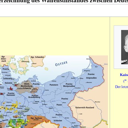
Kais
(*
Der letz