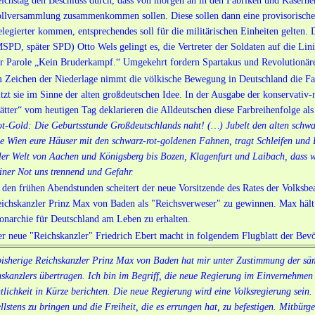
ichstag den Beschluss durch, dass von morgen an in den Fabriken und Kaserne
llversammlung zusammenkommen sollen. Diese sollen dann eine provisorische 
legierter kommen, entsprechendes soll für die militärischen Einheiten gelten.
SPD, später SPD) Otto Wels gelingt es, die Vertreter der Soldaten auf die Linie
r Parole „Kein Bruderkampf.“ Umgekehrt fordern Spartakus und Revolutionäre
 Zeichen der Niederlage nimmt die völkische Bewegung in Deutschland die F
tzt sie im Sinne der alten großdeutschen Idee. In der Ausgabe der konservativ-
ätter“ vom heutigen Tag deklarieren die Alldeutschen diese Farbreihenfolge a
t-Gold: Die Geburtsstunde Großdeutschlands naht! (…) Jubelt den alten schw
e Wien eure Häuser mit den schwarz-rot-goldenen Fahnen, tragt Schleifen und
ler Welt von Aachen und Königsberg bis Bozen, Klagenfurt und Laibach, dass wi
iner Not uns trennend und Gefahr.
 den frühen Abendstunden scheitert der neue Vorsitzende des Rates der Volksbe
ichskanzler Prinz Max von Baden als "Reichsverweser" zu gewinnen. Max hält es
narchie für Deutschland am Leben zu erhalten.
r neue "Reichskanzler" Friedrich Ebert macht in folgendem Flugblatt der Bevö
isherige Reichskanzler Prinz Max von Baden hat mir unter Zustimmung der säm
skanzlers übertragen. Ich bin im Begriff, die neue Regierung im Einvernehmen 
tlichkeit in Kürze berichten. Die neue Regierung wird eine Volksregierung sein
llstens zu bringen und die Freiheit, die es errungen hat, zu befestigen. Mitbürg