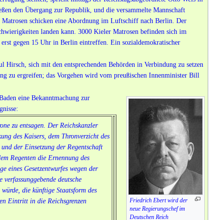
ießen den Übergang zur Republik, und die versammelte Mannschaft
r Matrosen schicken eine Abordnung im Luftschiff nach Berlin. Der
Schwierigkeiten landen kann. 3000 Kieler Matrosen befinden sich im
 erst gegen 15 Uhr in Berlin eintreffen. Ein sozialdemokratischer
ul Hirsch, sich mit den entsprechenden Behörden in Verbindung zu setzen
ng zu ergreifen; das Vorgehen wird vom preußischen Innenminister Bill
 Baden eine Bekanntmachung zur
gnisse:
one zu entsagen. Der Reichskanzler
kung des Kaisers, dem Thronverzicht des
 und der Einsetzung der Regentschaft
 dem Regenten die Ernennung des
ge eines Gesetzentwurfes wegen der
ne verfassunggebende deutsche
würde, die künftige Staatsform des
Friedrich Ebert wird der
ren Eintritt in die Reichsgrenzen
neue Regierungschef im
Deutschen Reich