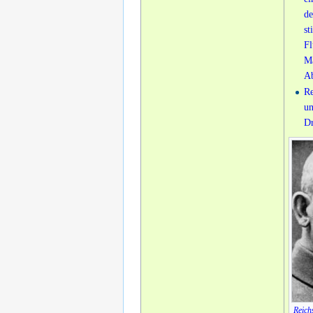
de
st
Fl
Ma
Ab
Re
un
Dr
Reich