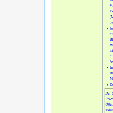
Re
Vo
De
(M
de
Im
nu
Bl
Ro
wi
al
ke
In
Re
Mo
De
Der b
Reich
Öffen
schne