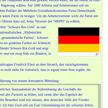
n der Hauptstadt neue Räte gewählt werden sollen, die am Abend zu einer
Regierung wählen. Auf 1000 Arbeiter und Arbeiterinnen soll ein
 Dem Politker der Mehrheits-Sozialdemokratischen Partei Deutschlands
 seiner Partei zu bringen. Um die Arbeitervertreter wirbt die Partei mit
 Obleute dazu auf, keine Vertreter der "MSPD" zu wählen.
arben "Schwarz-Rot-Gold" an und
nationalistischen „Alldeutschen
ls „gesamtdeutsche Farben“:
Schwarz-
arz-rot-goldenen Farben zu! Schmückt
 Bänder Schwarz-Rot-Gold und zeigt
r sind ein einig Volk von Brüdern, in
auftragten Friedrich Ebert an dem Versuch, den zurückgetretenen
 nicht mehr für realistisch, dass es irgend einen Sinn ergäbe, die
lkerung von seinem Amtsantritt Mitteilung:
tlichen Staatssekretäre die Wahrnehmung der Geschäfte des
mit den Parteien zu bilden, und werde über das Ergebnis der
. Ihr Bestreben wird sein müssen, dem deutschen Volke den Frieden
er. Ich bitte Euch alle um Eure Unterstützung bei der schweren Arbeit,