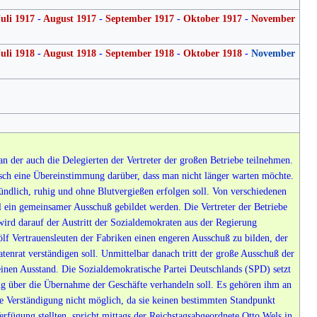
uli 1917
-
August 1917
-
September 1917
-
Oktober 1917
-
November
uli 1918
-
August 1918
-
September 1918
-
Oktober 1918
-
November
n der auch die Delegierten der Vertreter der großen Betriebe teilnehmen.
asch eine Übereinstimmung darüber, dass man nicht länger warten möchte.
ründlich, ruhig und ohne Blutvergießen erfolgen soll. Von verschiedenen
 ein gemeinsamer Ausschuß gebildet werden. Die Vertreter der Betriebe
 wird darauf der Austritt der Sozialdemokraten aus der Regierung
f Vertrauensleuten der Fabriken einen engeren Ausschuß zu bilden, der
tenrat verständigen soll. Unmittelbar danach tritt der große Ausschuß der
einen Ausstand. Die Sozialdemokratische Partei Deutschlands (SPD) setzt
ng über die Übernahme der Geschäfte verhandeln soll. Es gehören ihm an
 Verständigung nicht möglich, da sie keinen bestimmten Standpunkt
ügung stellten, spricht mittags der Reichstagsabgeordnete Otto Wels in