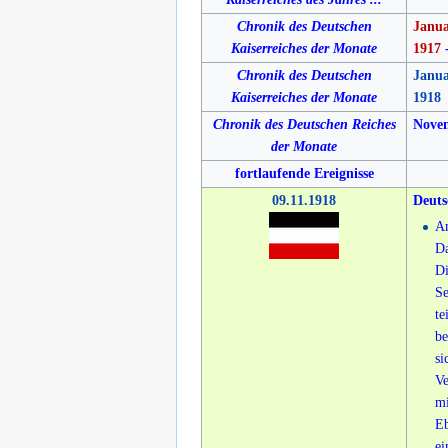
Chronik des Deutschen
Janua
Kaiserreiches der Monate
1917
Chronik des Deutschen
Janua
Kaiserreiches der Monate
1918
Chronik des Deutschen Reiches
Nove
der Monate
fortlaufende Ereignisse
09.11.1918
Deuts
Am
Da
Di
Se
te
be
si
Ve
mi
Eb
ei