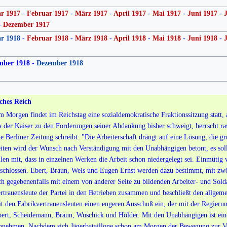
r 1917
-
Februar 1917
-
März 1917
-
April 1917
-
Mai 1917
-
Juni 1917
-
J
-
Dezember 1917
r 1918
-
Februar 1918
-
März 1918
-
April 1918
-
Mai 1918
-
Juni 1918
-
J
mber 1918
-
Dezember 1918
ches Reich
 Morgen findet im Reichstag eine sozialdemokratische Fraktionssitzung statt, a
 der Kaiser zu den Forderungen seiner Abdankung bisher schweigt, herrscht r
e Berliner Zeitung schreibt: "Die Arbeiterschaft drängt auf eine Lösung, die g
iten wird der Wunsch nach Verständigung mit den Unabhängigen betont, es soll
ilen mit, dass in einzelnen Werken die Arbeit schon niedergelegt sei. Einmütig
schlossen. Ebert, Braun, Wels und Eugen Ernst werden dazu bestimmt, mit zwöl
ch gegebenenfalls mit einem von anderer Seite zu bildenden Arbeiter- und Solda
rtrauensleute der Partei in den Betrieben zusammen und beschließt den allgem
t den Fabrikvertrauensleuten einen engeren Ausschuß ein, der mit der Regieru
ert, Scheidemann, Braun, Wuschick und Hölder. Mit den Unabhängigen ist eine
nnehmen. Nachdem sich Jägerbataillone schon am Morgen der Bewegung zur Verf