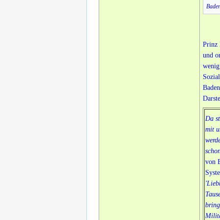
Bade
Prinz
und o
wenig
Sozia
Baden
Darst
Da st
mit u
werde
schon
von B
Syste
'Lieb
Tause
bring
Milit