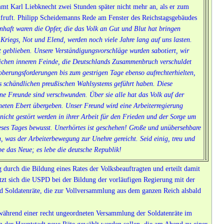
 Karl Liebknecht zwei Stunden später nicht mehr an, als er zum
aufruft. Philipp Scheidemanns Rede am Fenster des Reichstagsgebäudes
nhaft waren die Opfer, die das Volk an Gut und Blut hat bringen
Kriegs, Not und Elend, werden noch viele Jahre lang auf uns lasten.
rt geblieben. Unsere Verständigungsvorschläge wurden sabotiert, wir
klichen inneren Feinde, die Deutschlands Zusammenbruch verschuldet
oberungsforderungen bis zum gestrigen Tage ebenso aufrechterhielten,
s schändlichen preußischen Wahlsystems geführt haben. Diese
ine Freunde sind verschwunden. Über sie alle hat das Volk auf der
eten Ebert übergeben. Unser Freund wird eine Arbeiterregierung
nicht gestört werden in ihrer Arbeit für den Frieden und der Sorge um
eses Tages bewusst. Unerhörtes ist geschehen! Große und unübersehbare
en, was der Arbeiterbewegung zur Unehre gereicht. Seid einig, treu und
e das Neue; es lebe die deutsche Republik!
 durch die Bildung eines Rates der Volksbeauftragten und erteilt damit
tzt sich die USPD bei der Bildung der vorläufigen Regierung mit der
nd Soldatenräte, die zur Vollversammlung aus dem ganzen Reich alsbald
 während einer recht ungeordneten Versammlung der Soldatenräte im