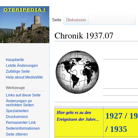
Seite
Diskussion
Chronik 1937.07
Zur
Zur
Navigation
Suche
Hauptseite
springen
springen
Letzte Änderungen
Zufällige Seite
Help about MediaWiki
Werkzeuge
Links auf diese Seite
Änderungen an
verlinkten Seiten
Spezialseiten
Hier geht es zu den
1927
/
19
Druckversion
Ereignissen der Jahre...
Permanenter Link
/
1935
Seiten­informationen
Seite zitieren