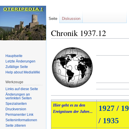
Seite
Diskussion
Chronik 1937.12
Zur
Zur
Navigation
Suche
Hauptseite
springen
springen
Letzte Änderungen
Zufällige Seite
Help about MediaWiki
Werkzeuge
Links auf diese Seite
Änderungen an
verlinkten Seiten
Spezialseiten
Hier geht es zu den
1927
/
19
Druckversion
Ereignissen der Jahre...
Permanenter Link
/
1935
Seiten­informationen
Seite zitieren