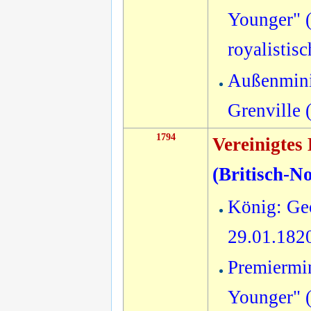
Younger" (
royalistis
Außenmini
Grenville 
1794
Vereinigtes
(
Britisch-N
König: Geo
29.01.182
Premiermin
Younger" (