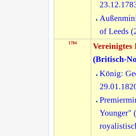
23.12.178
Außenmini
of Leeds 
1784
Vereinigtes
(
Britisch-N
König: Geo
29.01.182
Premiermin
Younger" (
royalistis