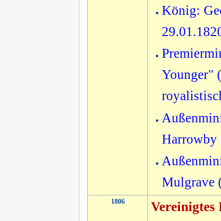
König: Geo
29.01.182
Premiermin
Younger" (
royalistis
Außenminis
Harrowby 
Außenminis
Mulgrave 
1806
Vereinigtes