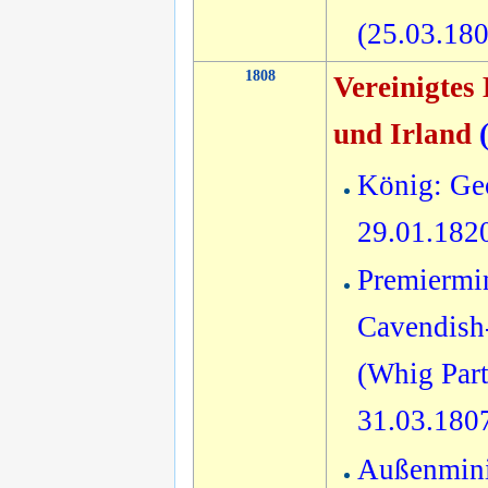
(25.03.18
1808
Vereinigtes
und Irland
König: Geo
29.01.182
Premiermin
Cavendish-
(Whig Part
31.03.180
Außenmini