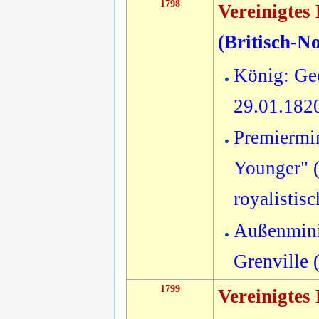
1798
Vereinigtes
(
Britisch-N
König: Geo
29.01.182
Premiermin
Younger" (
royalistis
Außenmini
Grenville 
1799
Vereinigtes