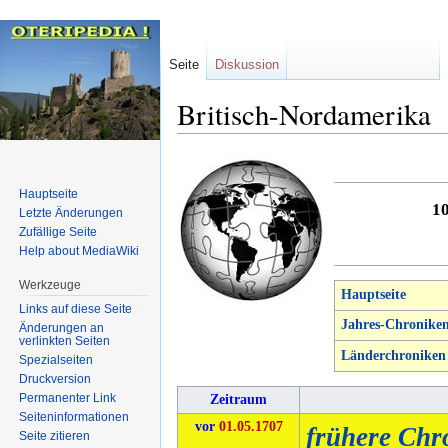
Seite
Diskussion
Britisch-Nordamerika
Zur
Zur
Navigation
Suche
Hauptseite
10
springen
springen
Letzte Änderungen
Zufällige Seite
Help about MediaWiki
Werkzeuge
Hauptseite
Links auf diese Seite
Jahres-Chronike
Änderungen an
verlinkten Seiten
Länderchroniken
Spezialseiten
Druckversion
Permanenter Link
Zeitraum
Seiten­informationen
vor
01.05.1707
frühere Chr
Seite zitieren