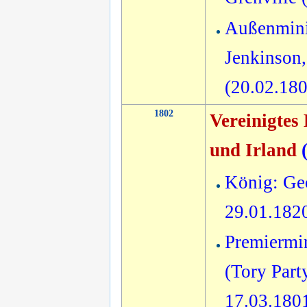
Außenmini
Jenkinson,
(20.02.18
1802
Vereinigtes
und Irland
König: Geo
29.01.182
Premiermi
(Tory Party
17.03.180