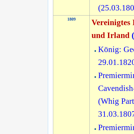
(25.03.18
1809
Vereinigtes
und Irland
König: Geo
29.01.182
Premiermin
Cavendish-
(Whig Part
31.03.180
Premiermin