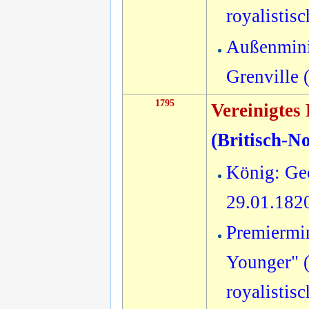
royalistis
Außenmini
Grenville 
1795
Vereinigtes
(
Britisch-N
König: Geo
29.01.182
Premiermin
Younger" (
royalistis