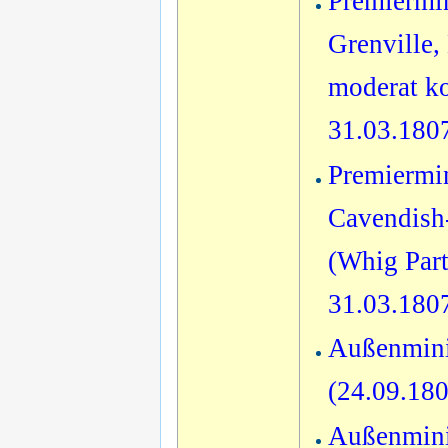
Premiermi
Grenville,
moderat ko
31.03.180
Premiermin
Cavendish-
(Whig Part
31.03.180
Außenminis
(24.09.18
Außenmini