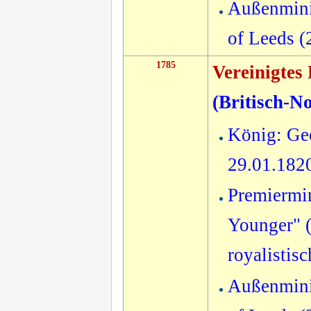
Außenmini
of Leeds 
1785
Vereinigtes
(
Britisch-N
König: Geo
29.01.182
Premiermin
Younger" (
royalistis
Außenmini