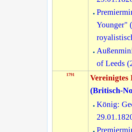
Premiermin
Younger" (
royalistis
Außenmini
of Leeds 
1791
Vereinigtes
(
Britisch-N
König: Geo
29.01.182
Premiermin