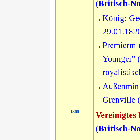
(
Britisch-N
König: Geo
29.01.182
Premiermin
Younger" (
royalistis
Außenmini
Grenville 
1800
Vereinigtes
(
Britisch-N