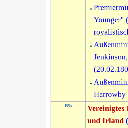
Premiermin
Younger" (
royalistis
Außenmini
Jenkinson,
(20.02.18
Außenminis
Harrowby 
1805
Vereinigtes
und Irland