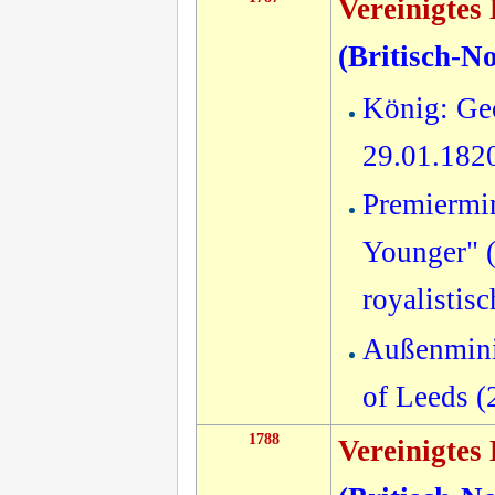
Vereinigtes
(
Britisch-N
König: Geo
29.01.182
Premiermin
Younger" (
royalistis
Außenmini
of Leeds 
1788
Vereinigtes