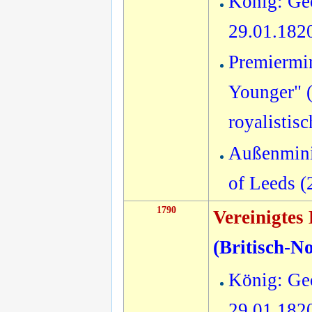
König: Geo
29.01.182
Premiermin
Younger" (
royalistis
Außenmini
of Leeds 
1790
Vereinigtes
(
Britisch-N
König: Geo
29.01.182