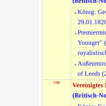
(
Britisch-N
König: Geo
29.01.182
Premiermin
Younger" (
royalistis
Außenmini
of Leeds 
1789
Vereinigtes
(
Britisch-N