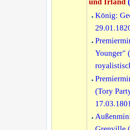
und Irland
König: Geo
29.01.182
Premiermin
Younger" (
royalistis
Premiermi
(Tory Party
17.03.180
Außenmini
Grenville 