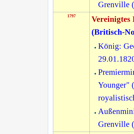
Grenville 
1797
Vereinigtes
(
Britisch-N
König: Geo
29.01.182
Premiermin
Younger" (
royalistis
Außenmini
Grenville 