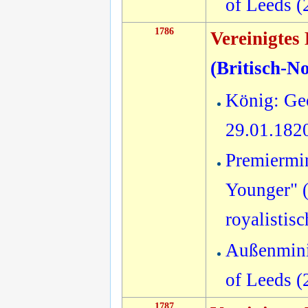
of Leeds 
1786
Vereinigtes
(
Britisch-N
König: Geo
29.01.182
Premiermin
Younger" (
royalistis
Außenmini
of Leeds 
1787