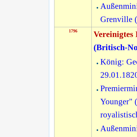
Außenmini
Grenville 
1796
Vereinigtes
(
Britisch-N
König: Geo
29.01.182
Premiermin
Younger" (
royalistis
Außenmini