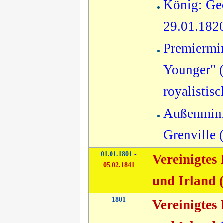
König: Geo
29.01.182
Premiermin
Younger" (
royalistis
Außenmini
Grenville 
01.01.1801
-
Vereinigtes
05.02.1841
und Irland 
1801
Vereinigtes