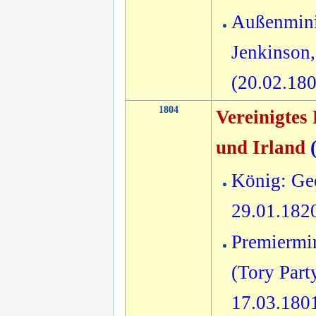
Außenmini
Jenkinson,
(20.02.18
1804
Vereinigtes
und Irland
König: Geo
29.01.182
Premiermi
(Tory Party
17.03.180