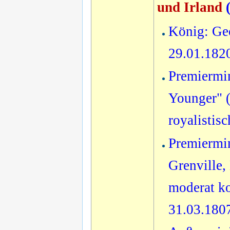
und Irland
König: Geo
29.01.182
Premiermin
Younger" (
royalistis
Premiermi
Grenville,
moderat ko
31.03.180