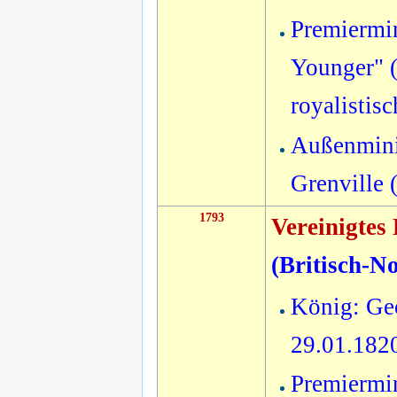
Premiermin
Younger" (
royalistis
Außenmini
Grenville 
1793
Vereinigtes
(
Britisch-N
König: Geo
29.01.182
Premiermin