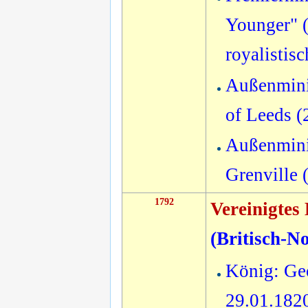
Younger" (
royalistis
Außenmini
of Leeds 
Außenmini
Grenville 
1792
Vereinigtes
(
Britisch-N
König: Geo
29.01.182