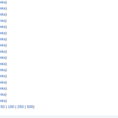
nks
)
nks
)
nks
)
nks
)
nks
)
nks
)
nks
)
nks
)
nks
)
nks
)
nks
)
nks
)
nks
)
nks
)
nks
)
nks
)
nks
)
|
50
|
100
|
250
|
500
)