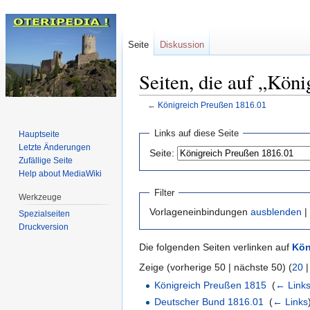
Seite
Diskussion
Seiten, die auf „Kön
←
Königreich Preußen 1816.01
Zur
Zur
Links auf diese Seite
Hauptseite
Navigation
Suche
Letzte Änderungen
Seite:
springen
springen
Zufällige Seite
Help about MediaWiki
Filter
Werkzeuge
Vorlageneinbindungen
ausblenden
|
Spezialseiten
Druckversion
Die folgenden Seiten verlinken auf
Kön
Zeige (vorherige 50 | nächste 50) (
20
Königreich Preußen 1815
‎
(
← Link
Deutscher Bund 1816.01
‎
(
← Links