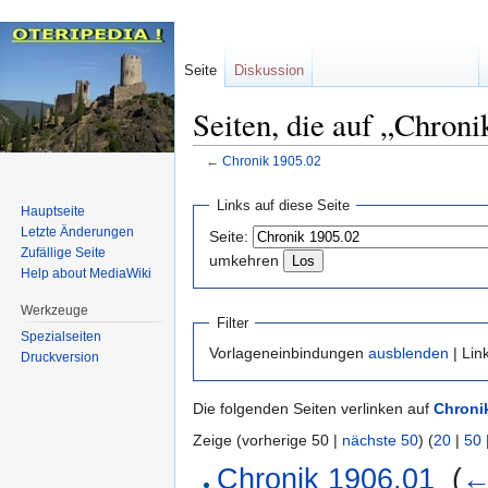
Seite
Diskussion
Seiten, die auf „Chroni
←
Chronik 1905.02
Zur
Zur
Links auf diese Seite
Hauptseite
Navigation
Suche
Letzte Änderungen
Seite:
springen
springen
Zufällige Seite
umkehren
Help about MediaWiki
Werkzeuge
Filter
Spezialseiten
Vorlageneinbindungen
ausblenden
| Lin
Druckversion
Die folgenden Seiten verlinken auf
Chroni
Zeige (vorherige 50 |
nächste 50
) (
20
|
50
Chronik 1906.01
‎
(
←