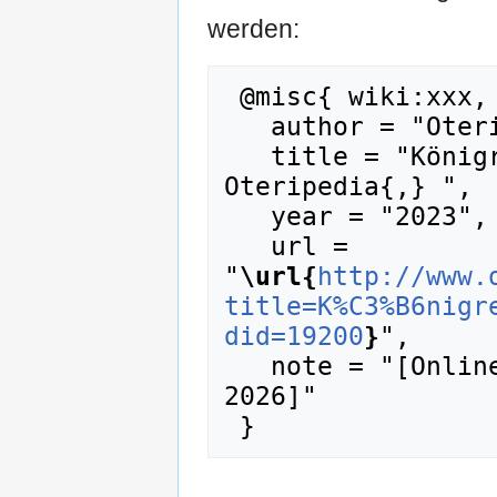
werden:
 @misc{ wiki:xxx,

   author = "Oteripedia",

   title = "Königreich Preußen 1816.01 --- 
Oteripedia{,} ",

   year = "2023",

   url = 
"
\url{
http://www.
title=K%C3%B6nigr
did=19200
}
",

   note = "[Online; abgerufen am 6. August 
2026]"
