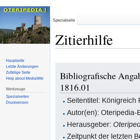
Spezialseite
Zitierhilfe
Hauptseite
Zur
Zur
Letzte Änderungen
Bibliografische Anga
Zufällige Seite
Navigation
Suche
Help about MediaWiki
springen
springen
1816.01
Werkzeuge
Spezialseiten
Seitentitel: Königreic
Druckversion
Autor(en): Oteripedia-
Herausgeber:
Oteripe
Zeitpunkt der letzten 