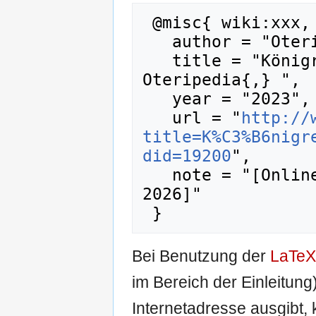
 @misc{ wiki:xxx,

   author = "Oteripedia",

   title = "Königreich Preußen 1816.01 --- 
Oteripedia{,} ",

   year = "2023",

   url = "
http://
title=K%C3%B6nigr
did=19200
",

   note = "[Online; abgerufen am 6. August 
2026]"

Bei Benutzung der
LaTeX
im Bereich der Einleitung
Internetadresse ausgibt