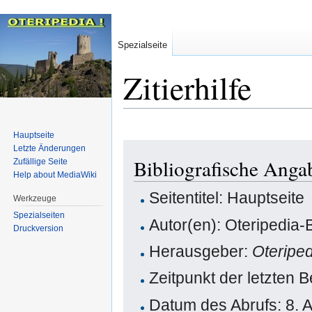
Spezialseite
Zitierhilfe
Hauptseite
Zur
Zur
Letzte Änderungen
Bibliografische Anga
Zufällige Seite
Navigation
Suche
Help about MediaWiki
springen
springen
Seitentitel: Hauptseite
Werkzeuge
Spezialseiten
Autor(en): Oteripedia-
Druckversion
Herausgeber:
Oteripe
Zeitpunkt der letzten 
Datum des Abrufs: 8. 