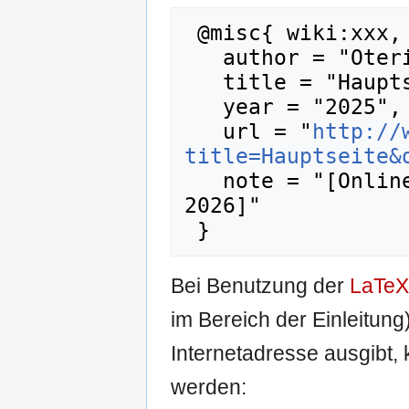
 @misc{ wiki:xxx,

   author = "Oteripedia",

   title = "Hauptseite --- Oteripedia{,} ",

   year = "2025",

   url = "
http://
title=Hauptseite&
   note = "[Online; abgerufen am 8. August 
2026]"

Bei Benutzung der
LaTeX
im Bereich der Einleitung
Internetadresse ausgibt
werden: