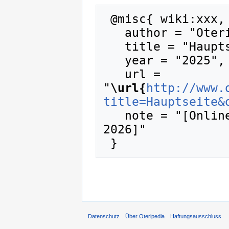
 @misc{ wiki:xxx,

   author = "Oteripedia",

   title = "Hauptseite --- Oteripedia{,} ",

   year = "2025",

   url = 
"
\url{
http://www.
title=Hauptseite&
   note = "[Online; abgerufen am 8. August 
2026]"

Datenschutz
Über Oteripedia
Haftungsausschluss