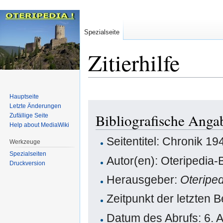
Spezialseite
Zitierhilfe
Hauptseite
Zur
Zur
Letzte Änderungen
Bibliografische Anga
Zufällige Seite
Navigation
Suche
Help about MediaWiki
springen
springen
Seitentitel: Chronik 19
Werkzeuge
Spezialseiten
Autor(en): Oteripedia-
Druckversion
Herausgeber:
Oteripe
Zeitpunkt der letzten 
Datum des Abrufs: 6. 