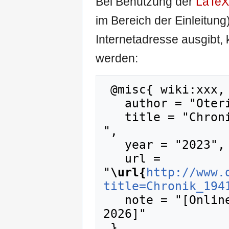
Bei Benutzung der
LaTeX
im Bereich der Einleitung
Internetadresse ausgibt
werden:
 @misc{ wiki:xxx,

   author = "Oteripedia",

   title = "Chronik 1941.06 --- Oteripedia{,} 
",

   year = "2023",

   url = 
"
\url{
http://www.
title=Chronik_194
   note = "[Online; abgerufen am 6. August 
2026]"
