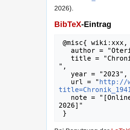
2026).
BibTeX
-Eintrag
 @misc{ wiki:xxx,

   author = "Oteripedia",

   title = "Chronik 1941.06 --- Oteripedia{,} 
",

   year = "2023",

   url = "
http://
title=Chronik_194
   note = "[Online; abgerufen am 6. August 
2026]"
