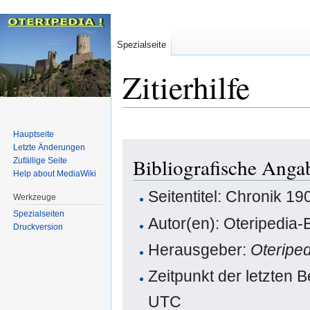
Spezialseite
Zitierhilfe
Hauptseite
Zur
Zur
Letzte Änderungen
Bibliografische Anga
Zufällige Seite
Navigation
Suche
Help about MediaWiki
springen
springen
Seitentitel: Chronik 19
Werkzeuge
Spezialseiten
Autor(en): Oteripedia-
Druckversion
Herausgeber:
Oteripe
Zeitpunkt der letzten 
UTC