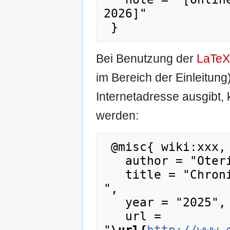
2026]"

Bei Benutzung der
LaTeX
im Bereich der Einleitung
Internetadresse ausgibt
werden:
 @misc{ wiki:xxx,

   author = "Oteripedia",

   title = "Chronik 1902.04 --- Oteripedia{,} 
",

   year = "2025",

   url = 
"
\url{
http://www.