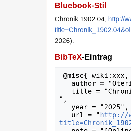
Bluebook-Stil
Chronik 1902.04,
http://
title=Chronik_1902.04&o
2026).
BibTeX
-Eintrag
 @misc{ wiki:xxx,

   author = "Oteripedia",

   title = "Chronik 1902.04 --- Oteripedia{,} 
",

   year = "2025",

   url = "
http://
title=Chronik_190
   note = "[Online; abgerufen am 7. August 