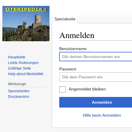
Spezialseite
Anmelden
Zur
Zur
Benutzername
Navigation
Suche
Hauptseite
springen
springen
Letzte Änderungen
Zufällige Seite
Passwort
Help about MediaWiki
Werkzeuge
Angemeldet bleiben
Spezialseiten
Druckversion
Anmelden
Hilfe beim Anmelden