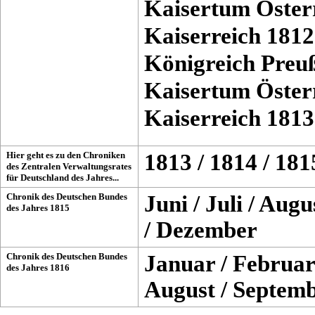
Kaisertum Öster
Kaiserreich 1812
Königreich Preu
Kaisertum Öster
Kaiserreich 1813
Hier geht es zu den Chroniken
1813
/
1814
/
181
des Zentralen Verwaltungsrates
für Deutschland des Jahres...
Chronik des Deutschen Bundes
Juni
/
Juli
/
Augu
des Jahres 1815
/
Dezember
Chronik des Deutschen Bundes
Januar
/
Februar
des Jahres 1816
August
/
Septem