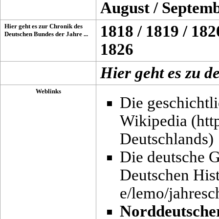
August
/
Septem
Hier geht es zur Chronik des
1818
/
1819
/
182
Deutschen Bundes der Jahre ...
1826
Hier geht es zu 
Weblinks
Die geschichtl
Wikipedia
Die deutsche G
Deutschen His
Norddeutscher