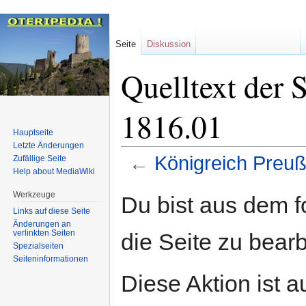
Seite
Diskussion
Quelltext der 
1816.01
Hauptseite
Letzte Änderungen
←
Königreich Preu
Zufällige Seite
Help about MediaWiki
Zur
Zur
Werkzeuge
Du bist aus dem f
Navigation
Suche
Links auf diese Seite
springen
springen
Änderungen an
verlinkten Seiten
die Seite zu bearb
Spezialseiten
Seiten­informationen
Diese Aktion ist a