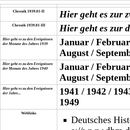
Chronik 1939.01-II
Hier geht es zur
Chronik 1939.01-III
Hier geht es zur 
Hier geht es zu den Ereignissen
Januar
/
Februar
der Monate des Jahres
1939
August
/
Septem
Hier geht es zu den Ereignissen
Januar
/
Februar
der Monate des Jahres
1940
August
/
Septem
Hier geht es zu den Ereignissen
1941
/
1942
/
194
der Jahre...
1949
Weblinks
Deutsches His