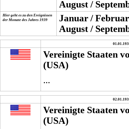
August
/
Septem
Hier geht es zu den Ereignissen
Januar
/
Februar
der Monate des Jahres
1939
August
/
Septem
01.01.193
Vereinigte Staaten 
(USA)
...
02.01.193
Vereinigte Staaten 
(USA)