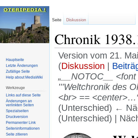
Seite
Diskussion
Chronik 1938.
Version vom 21. Ma
Hauptseite
(
Diskussion
|
Beiträ
Letzte Änderungen
Zufällige Seite
„__NOTOC__ <font 
Help about MediaWiki
'''Weltchronik des O
Werkzeuge
<br> == <center>…
Links auf diese Seite
Änderungen an
verlinkten Seiten
(Unterschied) ← Näc
Spezialseiten
(Unterschied) | Näc
Druckversion
Permanenter Link
Seiten­informationen
Zur
Zur
Seite zitieren