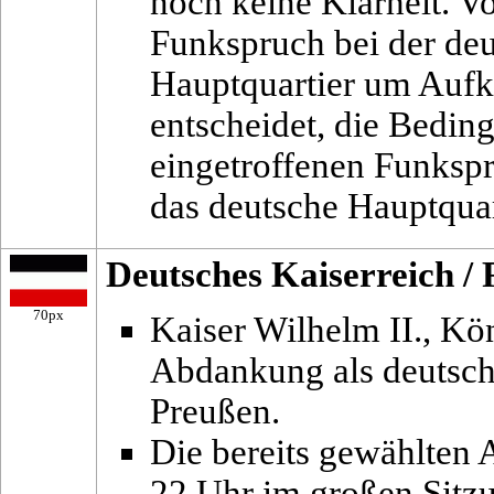
noch keine Klarheit. V
Funkspruch bei der deu
Hauptquartier um Aufk
entscheidet, die Bedi
eingetroffenen Funkspr
das deutsche Hauptquar
Deutsches Kaiserreich
/
70px
Kaiser Wilhelm II., Kön
Abdankung als deutsche
Preußen.
Die bereits gewählten 
22 Uhr im großen Sitzu