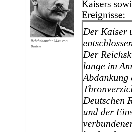
Kaisers sowi
Ereignisse:
Der Kaiser 
entschlosse
Reichskanzler Max von
Baden
Der Reichsk
lange im Amt
Abdankung d
Thronverzic
Deutschen R
und der Ein
verbundenen