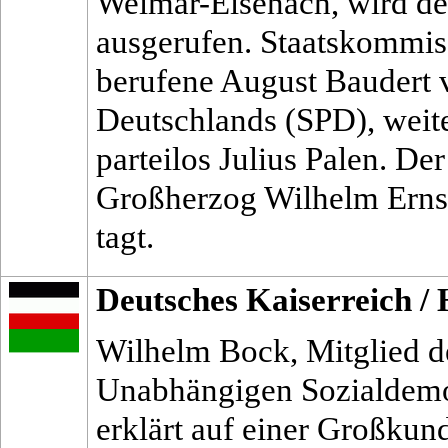
Weimar-Eisenach, wird d
ausgerufen. Staatskommiss
berufene August Baudert 
Deutschlands (SPD), weiter
parteilos Julius Palen. De
Großherzog Wilhelm Ernst 
tagt.
Deutsches Kaiserreich
/
Wilhelm Bock, Mitglied de
Unabhängigen Sozialdemo
erklärt auf einer Großku