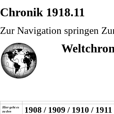
Chronik 1918.11
Zur Navigation springen
Zu
Weltchron
Hier geht es
1908
/
1909
/
1910
/
1911
zu den