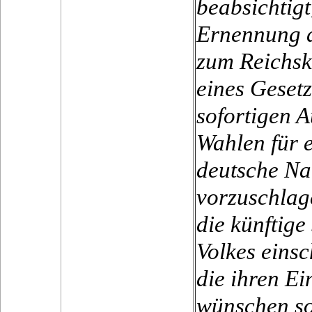
beabsichtig
Ernennung d
zum Reichsk
eines Geset
sofortigen 
Wahlen für 
deutsche N
vorzuschlag
die künftige
Volkes einsc
die ihren Ei
wünschen sol