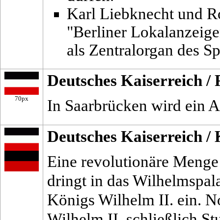
Karl Liebknecht und R
"Berliner Lokalanzeige
als Zentralorgan des S
Deutsches Kaiserreich
/
70px
In Saarbrücken wird ein Ar
Deutsches Kaiserreich
/
Eine revolutionäre Menge
dringt in das Wilhelmspal
Königs Wilhelm II. ein. 
Wilhelm II. schließlich S