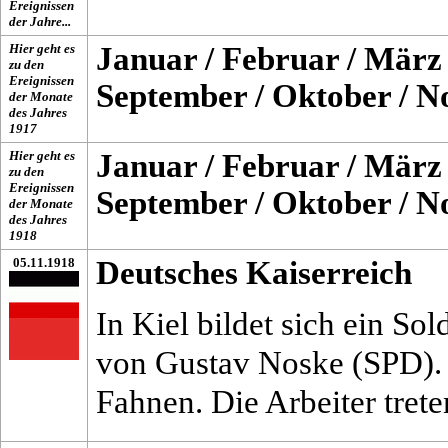
Ereignissen
der Jahre...
Hier geht es
Januar
/
Februar
/
März
zu den
Ereignissen
September
/
Oktober
/
N
der Monate
des Jahres
1917
Hier geht es
Januar
/
Februar
/
März
zu den
Ereignissen
September
/
Oktober
/
N
der Monate
des Jahres
1918
05.11.1918
Deutsches Kaiserreich
In Kiel bildet sich ein So
von Gustav Noske (SPD). 
Fahnen. Die Arbeiter trete