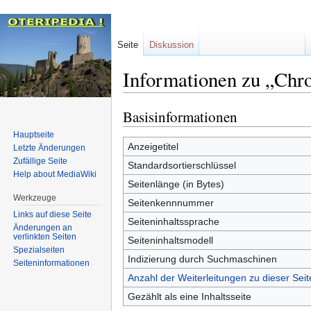
Seite
Diskussion
Informationen zu „Chr
Basisinformationen
Zur
Zur
Navigation
Suche
Hauptseite
springen
springen
Anzeigetitel
Letzte Änderungen
Zufällige Seite
Standardsortierschlüssel
Help about MediaWiki
Seitenlänge (in Bytes)
Werkzeuge
Seitenkennnummer
Links auf diese Seite
Seiteninhaltssprache
Änderungen an
verlinkten Seiten
Seiteninhaltsmodell
Spezialseiten
Indizierung durch Suchmaschinen
Seiten­informationen
Anzahl der Weiterleitungen zu dieser Seit
Gezählt als eine Inhaltsseite