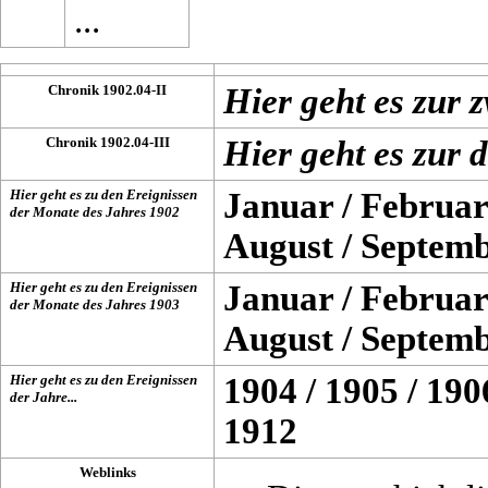
...
Chronik 1902.04-II
Hier geht es zur
Chronik 1902.04-III
Hier geht es zur 
Hier geht es zu den Ereignissen
Januar
/
Februar
der Monate des Jahres
1902
August
/
Septem
Hier geht es zu den Ereignissen
Januar
/
Februar
der Monate des Jahres
1903
August
/
Septem
Hier geht es zu den Ereignissen
1904
/
1905
/
190
der Jahre...
1912
Weblinks