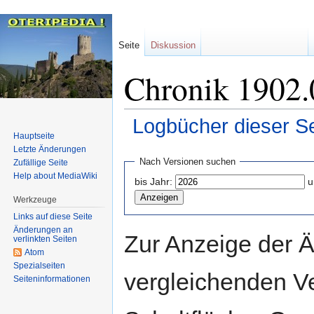
Seite
Diskussion
Chronik 1902.
Logbücher dieser Se
Hauptseite
Letzte Änderungen
Zur
Zur
Nach Versionen suchen
Zufällige Seite
Navigation
Suche
Help about MediaWiki
bis Jahr:
u
springen
springen
Werkzeuge
Links auf diese Seite
Änderungen an
Zur Anzeige der 
verlinkten Seiten
Atom
Spezialseiten
vergleichenden V
Seiten­informationen