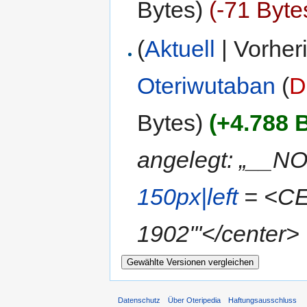
Bytes)
(-71 Byte
(
Aktuell
| Vorher
Oteriwutaban
(
D
Bytes)
(+4.788 
angelegt: „__N
150px|left
= <CEN
1902'''</center>
Datenschutz
Über Oteripedia
Haftungsausschluss