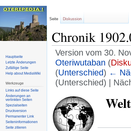
Seite
Diskussion
Chronik 1902.
Version vom 30. No
Hauptseite
Oteriwutaban
(
Disk
Letzte Änderungen
Zufällige Seite
(
Unterschied
)
← Näc
Help about MediaWiki
(Unterschied) | Näc
Werkzeuge
Links auf diese Seite
Zur
Zur
Welt
Änderungen an
verlinkten Seiten
Navigation
Suche
Spezialseiten
springen
springen
Druckversion
Permanenter Link
Seiten­informationen
Seite zitieren