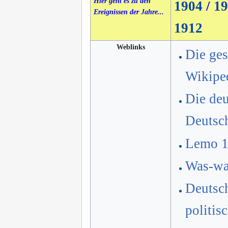
Hier geht es zu den
1904
/
19
Ereignissen der Jahre...
1912
Weblinks
Die ges
Wikipe
Die deu
Deutsc
Lemo 
Was-war
Deutsch
politis