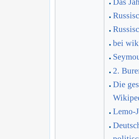
Das Jah
Russis
Russis
bei wik
Seymou
2. Bure
Die ges
Wikipe
Lemo-Ja
Deutsch
politis