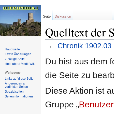
Seite
Diskussion
Quelltext der 
←
Chronik 1902.03
Hauptseite
Letzte Änderungen
Zur
Zur
Du bist aus dem f
Zufällige Seite
Navigation
Suche
Help about MediaWiki
springen
springen
die Seite zu bearb
Werkzeuge
Links auf diese Seite
Änderungen an
verlinkten Seiten
Diese Aktion ist a
Spezialseiten
Seiten­informationen
Gruppe „
Benutzer