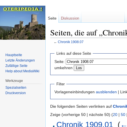
Seite
Diskussion
Seiten, die auf „Chroni
←
Chronik 1908.07
Zur
Zur
Links auf diese Seite
Hauptseite
Navigation
Suche
Letzte Änderungen
Seite:
springen
springen
Zufällige Seite
umkehren
Help about MediaWiki
Werkzeuge
Filter
Spezialseiten
Vorlageneinbindungen
ausblenden
| Lin
Druckversion
Die folgenden Seiten verlinken auf
Chroni
Zeige (vorherige 50 | nächste 50) (
20
|
50
Chronik 1909.01
‎
(
←